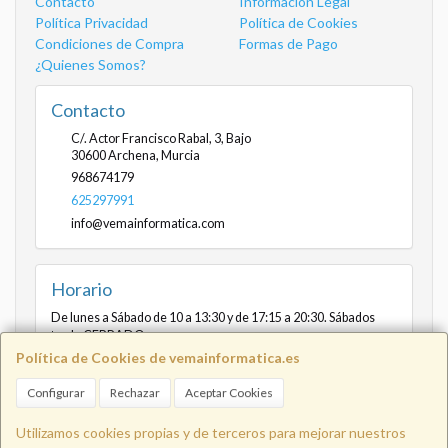
Contacto
Información Legal
Política Privacidad
Política de Cookies
Condiciones de Compra
Formas de Pago
¿Quienes Somos?
Contacto
C/. Actor Francisco Rabal, 3, Bajo
30600
Archena
,
Murcia
968674179
625297991
info@vemainformatica.com
Horario
De lunes a Sábado de 10 a 13:30 y de 17:15 a 20:30. Sábados
tarde CERRADO
Política de Cookies de vemainformatica.es
Configurar
Rechazar
Aceptar Cookies
Info@vemainformatica.com
625
Utilizamos cookies propias y de terceros para mejorar nuestros