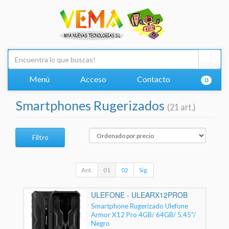
Menú
Acceso
Contacto
0
Smartphones Rugerizados
(21 art.)
Filtro
Ant.
01
02
Sig.
ULEFONE - ULEARX12PROB
Smartphone Rugerizado Ulefone
Armor X12 Pro 4GB/ 64GB/ 5.45"/
Negro