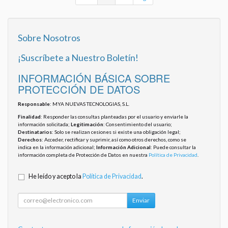
Sobre Nosotros
¡Suscríbete a Nuestro Boletín!
INFORMACIÓN BÁSICA SOBRE
PROTECCIÓN DE DATOS
Responsable
: MYA NUEVAS TECNOLOGIAS, S.L.
Finalidad
: Responder las consultas planteadas por el usuario y enviarle la
información solicitada;
Legitimación
: Consentimiento del usuario;
Destinatarios
: Solo se realizan cesiones si existe una obligación legal;
Derechos
: Acceder, rectificar y suprimir, así como otros derechos, como se
indica en la información adicional;
Información Adicional
: Puede consultar la
información completa de Protección de Datos en nuestra
Política de Privacidad
.
He leído y acepto la
Política de Privacidad
.
Enviar