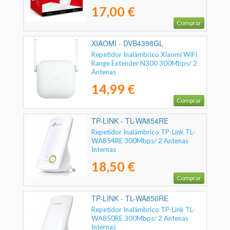
TECNOLOGIA MIMO - BOTON WPS
17,00 €
- 3 ANTENAS EXTERNAS
Comprar
XIAOMI - DVB4398GL
Repetidor Inalámbrico Xiaomi WiFi
Range Extender N300 300Mbps/ 2
Antenas
14,99 €
Comprar
TP-LINK - TL-WA854RE
Repetidor Inalámbrico TP-Link TL-
WA854RE 300Mbps/ 2 Antenas
Internas
18,50 €
Comprar
TP-LINK - TL-WA850RE
Repetidor Inalámbrico TP-Link TL-
WA850RE 300Mbps/ 2 Antenas
Internas