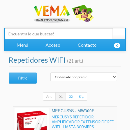
Menú
Acceso
Contacto
0
Repetidores WIFI
(21 art.)
Filtro
Ant.
01
02
Sig.
MERCUSYS - MW300R
MERCUSYS REPETIDOR
AMPLIFICADOR EXTENSOR DE RED
WIFI - HASTA 300MBPS -