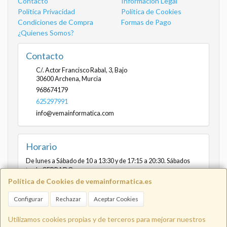
Contacto
Información Legal
Política Privacidad
Política de Cookies
Condiciones de Compra
Formas de Pago
¿Quienes Somos?
Contacto
C/. Actor Francisco Rabal, 3, Bajo
30600
Archena
,
Murcia
968674179
625297991
info@vemainformatica.com
Horario
De lunes a Sábado de 10 a 13:30 y de 17:15 a 20:30. Sábados
tarde CERRADO
Política de Cookies de vemainformatica.es
Configurar
Rechazar
Aceptar Cookies
Info@vemainformatica.com
625
Utilizamos cookies propias y de terceros para mejorar nuestros