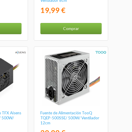
Ventilador 8cm
19,99 €
Comprar
n TFX Aisens
Fuente de Alimentación TooQ
/ 500W/
TQEP-500SSE/ 500W/ Ventilador
12cm