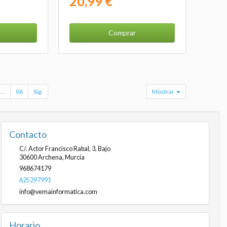
20,99 €
Comprar
...
06
Sig.
Mostrar
Contacto
C/. Actor Francisco Rabal, 3, Bajo
30600
Archena
,
Murcia
968674179
625297991
info@vemainformatica.com
Horario