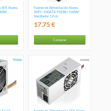
n SFX Aisens
Fuente de Alimentación Aisens
00W/
ASPC-500ATX-PSEBK/ 500W/
Ventilador 12cm
17,75 €
Comprar
ón TooQ
Fuente de Alimentación TFX Aisens