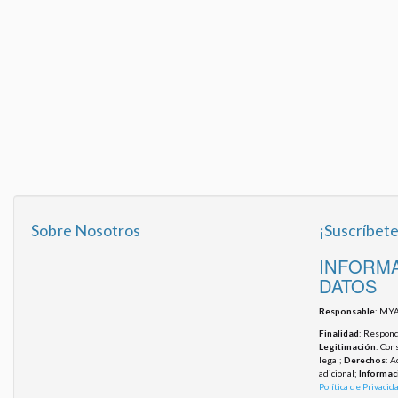
Sobre Nosotros
¡Suscríbete
INFORMA
DATOS
Responsable
: MYA
Finalidad
: Responde
Legitimación
: Con
legal;
Derechos
: A
adicional;
Informac
Política de Privacid