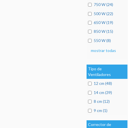
750 W (24)
500 W (22)
650 W (19)
850 W (15)
550 W (8)
mostrar todas
Tipo de
Ventiladores
12 cm (48)
14 cm (39)
8 cm (12)
9 cm (1)
Corrector de