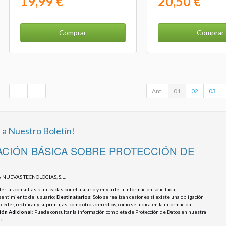
19,99 €
20,50 €
Comprar
Comprar
Ant.
01
02
03
 a Nuestro Boletín!
CIÓN BÁSICA SOBRE PROTECCIÓN DE
 NUEVAS TECNOLOGIAS, S.L.
r las consultas planteadas por el usuario y enviarle la información solicitada;
sentimiento del usuario;
Destinatarios
: Solo se realizan cesiones si existe una obligación
cceder, rectificar y suprimir, así como otros derechos, como se indica en la información
ión Adicional
: Puede consultar la información completa de Protección de Datos en nuestra
ad
.