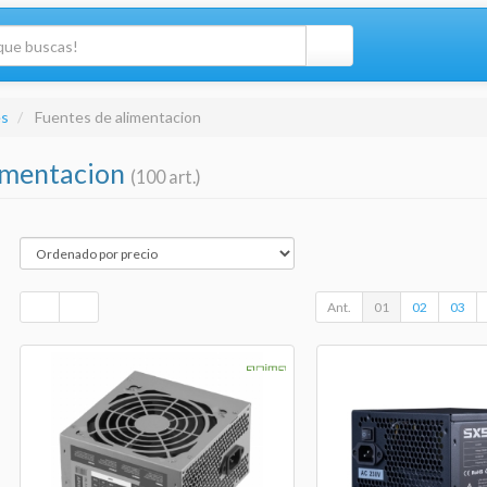
s
Fuentes de alimentacion
limentacion
(100 art.)
Ant.
01
02
03