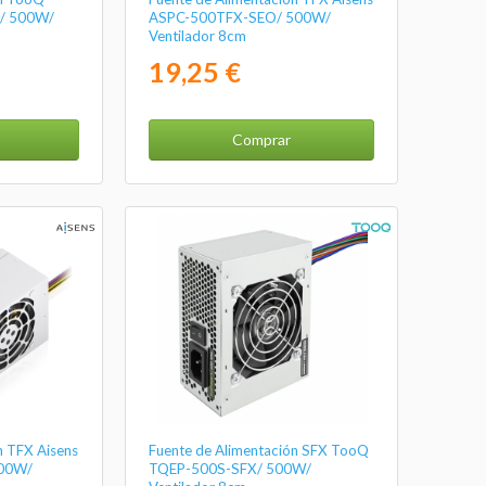
/ 500W/
ASPC-500TFX-SEO/ 500W/
Ventilador 8cm
19,25 €
Comprar
n TFX Aisens
Fuente de Alimentación SFX TooQ
00W/
TQEP-500S-SFX/ 500W/