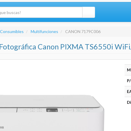
 Consumibles
Multifunciones
CANON 7179C006
 Fotográfica Canon PIXMA TS6550i WiFi/
M
P/
E
Di