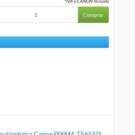
*IVA y CANON Incluido
Comprar
 e inalámbrica Canon PIXMA TS6550i