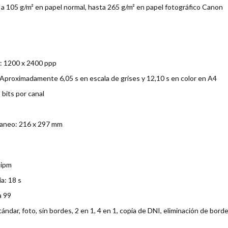
a 105 g/m² en papel normal, hasta 265 g/m² en papel fotográfico Canon
: 1200 x 2400 ppp
Aproximadamente 6,05 s en escala de grises y 12,10 s en color en A4
 bits por canal
aneo: 216 x 297 mm
 ipm
a: 18 s
a 99
ándar, foto, sin bordes, 2 en 1, 4 en 1, copia de DNI, eliminación de borde