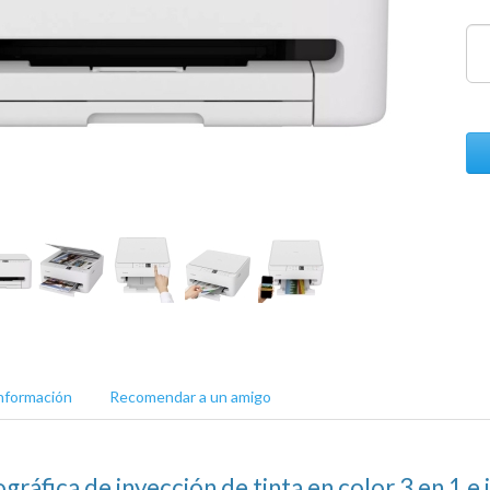
nformación
Recomendar a un amigo
gráfica de inyección de tinta en color 3 en 1