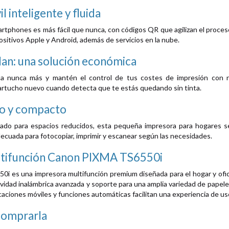
 inteligente y fluida
rtphones es más fácil que nunca, con códigos QR que agilizan el proces
sitivos Apple y Android, además de servicios en la nube.
an: una solución económica
a nunca más y mantén el control de tus costes de impresión con nue
rtucho nuevo cuando detecta que te estás quedando sin tinta.
co y compacto
ado para espacios reducidos, esta pequeña impresora para hogares se
decuada para fotocopiar, imprimir y escanear según las necesidades.
tifunción Canon PIXMA TS6550i
i es una impresora multifunción premium diseñada para el hogar y ofic
ividad inalámbrica avanzada y soporte para una amplia variedad de papele
icaciones móviles y funciones automáticas facilitan una experiencia de u
comprarla