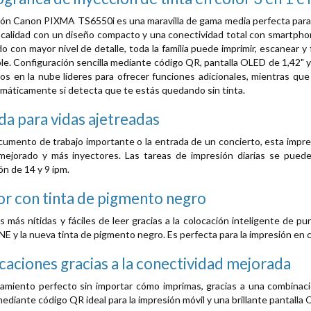
ión Canon PIXMA TS6550i es una maravilla de gama media perfecta para l
a calidad con un diseño compacto y una conectividad total con smartphon
ido con mayor nivel de detalle, toda la familia puede imprimir, escanea
ble. Configuración sencilla mediante código QR, pantalla OLED de 1,42" y
s en la nube líderes para ofrecer funciones adicionales, mientras que
áticamente si detecta que te estás quedando sin tinta.
da para vidas ajetreadas
cumento de trabajo importante o la entrada de un concierto, esta impr
mejorado y más inyectores. Las tareas de impresión diarias se puede
n de 14 y 9 ipm.
or con tinta de pigmento negro
 más nítidas y fáciles de leer gracias a la colocación inteligente de p
E y la nueva tinta de pigmento negro. Es perfecta para la impresión en c
caciones gracias a la conectividad mejorada
namiento perfecto sin importar cómo imprimas, gracias a una combinac
mediante código QR ideal para la impresión móvil y una brillante pantalla 