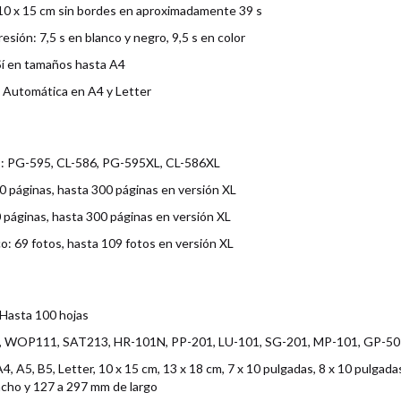
 10 x 15 cm sin bordes en aproximadamente 39 s
sión: 7,5 s en blanco y negro, 9,5 s en color
Sí en tamaños hasta A4
: Automática en A4 y Letter
: PG-595, CL-586, PG-595XL, CL-586XL
 páginas, hasta 300 páginas en versión XL
 páginas, hasta 300 páginas en versión XL
o: 69 fotos, hasta 109 fotos en versión XL
 Hasta 100 hojas
l, WOP111, SAT213, HR-101N, PP-201, LU-101, SG-201, MP-101, GP-501,
 A5, B5, Letter, 10 x 15 cm, 13 x 18 cm, 7 x 10 pulgadas, 8 x 10 pulgada
cho y 127 a 297 mm de largo