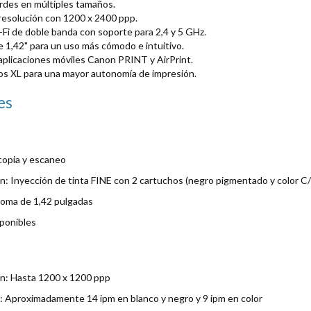
rdes en múltiples tamaños.
resolución con 1200 x 2400 ppp.
Fi de doble banda con soporte para 2,4 y 5 GHz.
 1,42" para un uso más cómodo e intuitivo.
plicaciones móviles Canon PRINT y AirPrint.
os XL para una mayor autonomía de impresión.
es
copia y escaneo
n: Inyección de tinta FINE con 2 cartuchos (negro pigmentado y color C
oma de 1,42 pulgadas
sponibles
ón: Hasta 1200 x 1200 ppp
: Aproximadamente 14 ipm en blanco y negro y 9 ipm en color