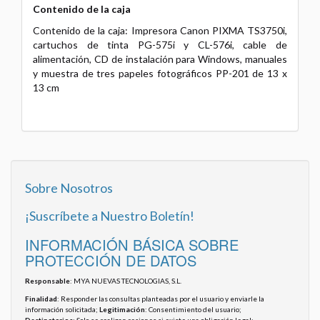
Contenido de la caja
Contenido de la caja: Impresora Canon PIXMA TS3750i,
cartuchos de tinta PG-575i y CL-576i, cable de
alimentación, CD de instalación para Windows, manuales
y muestra de tres papeles fotográficos PP-201 de 13 x
13 cm
Sobre Nosotros
¡Suscríbete a Nuestro Boletín!
INFORMACIÓN BÁSICA SOBRE
PROTECCIÓN DE DATOS
Responsable
: MYA NUEVAS TECNOLOGIAS, S.L.
Finalidad
: Responder las consultas planteadas por el usuario y enviarle la
información solicitada;
Legitimación
: Consentimiento del usuario;
Destinatarios
: Solo se realizan cesiones si existe una obligación legal;