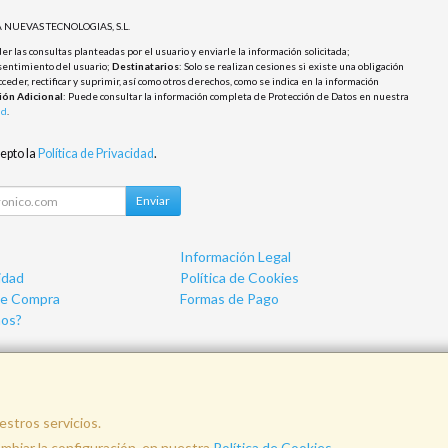
 NUEVAS TECNOLOGIAS, S.L.
r las consultas planteadas por el usuario y enviarle la información solicitada;
sentimiento del usuario;
Destinatarios
: Solo se realizan cesiones si existe una obligación
cceder, rectificar y suprimir, así como otros derechos, como se indica en la información
ión Adicional
: Puede consultar la información completa de Protección de Datos en nuestra
ad
.
cepto la
Política de Privacidad
.
Enviar
Información Legal
idad
Política de Cookies
de Compra
Formas de Pago
os?
estros servicios.
nfo@vemainformatica.com
625 29 79 
biar la configuración, en nuestra
Política de Cookies
.