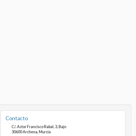
Contacto
C/. Actor Francisco Rabal, 3, Bajo
30600
Archena
,
Murcia