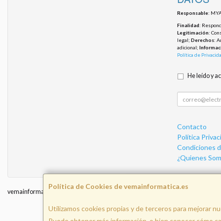
Responsable
: MYA
Finalidad
: Responde
Legitimación
: Con
legal;
Derechos
: A
adicional;
Informac
Política de Privacid
He leído y a
Contacto
Política Privac
Condiciones 
¿Quienes Som
Política de Cookies de vemainformatica.es
vemainformatica.es © 2026
Utilizamos cookies propias y de terceros para mejorar nu
I
Puede obtener más información, o bien conocer cómo cam