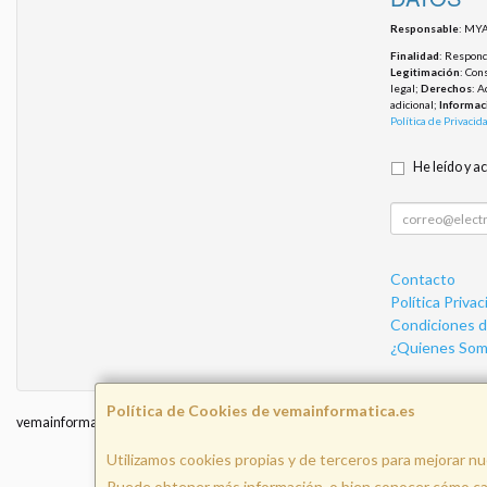
Responsable
: MYA
Finalidad
: Responde
Legitimación
: Con
legal;
Derechos
: A
adicional;
Informac
Política de Privacid
He leído y a
Contacto
Política Privac
Condiciones 
¿Quienes Som
Política de Cookies de vemainformatica.es
vemainformatica.es © 2026
Utilizamos cookies propias y de terceros para mejorar nu
I
Puede obtener más información, o bien conocer cómo cam