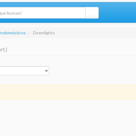
trodomésticos
Downlights
art.)