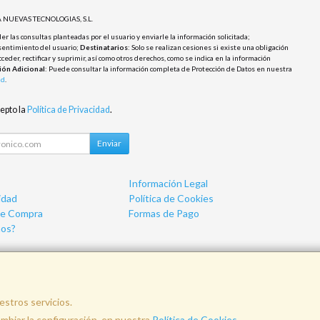
 NUEVAS TECNOLOGIAS, S.L.
r las consultas planteadas por el usuario y enviarle la información solicitada;
sentimiento del usuario;
Destinatarios
: Solo se realizan cesiones si existe una obligación
cceder, rectificar y suprimir, así como otros derechos, como se indica en la información
ión Adicional
: Puede consultar la información completa de Protección de Datos en nuestra
ad
.
cepto la
Política de Privacidad
.
Enviar
Información Legal
idad
Política de Cookies
de Compra
Formas de Pago
os?
estros servicios.
nfo@vemainformatica.com
625 29 79 
biar la configuración, en nuestra
Política de Cookies
.