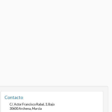
Contacto
C/. Actor Francisco Rabal, 3, Bajo
30600
Archena
,
Murcia