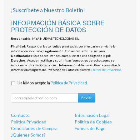
¡Suscríbete a Nuestro Boletín!
INFORMACIÓN BÁSICA SOBRE
PROTECCIÓN DE DATOS
Responsable
: MYA NUEVAS TECNOLOGIAS, S.L.
Finalidad
: Responder las consultas planteadas por el usuario y enviarle la
información solicitada;
Legitimación
: Consentimiento del usuario;
Destinatarios
: Solo se realizan cesiones si existe una obligación legal;
Derechos
: Acceder, rectificar y suprimir, así como otros derechos, como se
indica en la información adicional;
Información Adicional
: Puede consultar la
información completa de Protección de Datos en nuestra
Política de Privacidad
.
He leído y acepto la
Política de Privacidad
.
Enviar
Contacto
Información Legal
Política Privacidad
Política de Cookies
Condiciones de Compra
Formas de Pago
¿Quienes Somos?