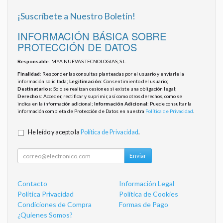
¡Suscríbete a Nuestro Boletín!
INFORMACIÓN BÁSICA SOBRE
PROTECCIÓN DE DATOS
Responsable
: MYA NUEVAS TECNOLOGIAS, S.L.
Finalidad
: Responder las consultas planteadas por el usuario y enviarle la
información solicitada;
Legitimación
: Consentimiento del usuario;
Destinatarios
: Solo se realizan cesiones si existe una obligación legal;
Derechos
: Acceder, rectificar y suprimir, así como otros derechos, como se
indica en la información adicional;
Información Adicional
: Puede consultar la
información completa de Protección de Datos en nuestra
Política de Privacidad
.
He leído y acepto la
Política de Privacidad
.
Enviar
Contacto
Información Legal
Política Privacidad
Política de Cookies
Condiciones de Compra
Formas de Pago
¿Quienes Somos?