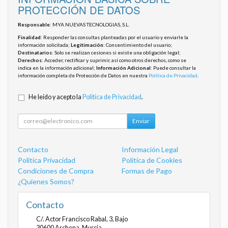
PROTECCIÓN DE DATOS
Responsable
: MYA NUEVAS TECNOLOGIAS, S.L.
Finalidad
: Responder las consultas planteadas por el usuario y enviarle la
información solicitada;
Legitimación
: Consentimiento del usuario;
Destinatarios
: Solo se realizan cesiones si existe una obligación legal;
Derechos
: Acceder, rectificar y suprimir, así como otros derechos, como se
indica en la información adicional;
Información Adicional
: Puede consultar la
información completa de Protección de Datos en nuestra
Política de Privacidad
.
He leído y acepto la
Política de Privacidad
.
Enviar
Contacto
Información Legal
Política Privacidad
Política de Cookies
Condiciones de Compra
Formas de Pago
¿Quienes Somos?
Contacto
C/. Actor Francisco Rabal, 3, Bajo
30600
Archena
,
Murcia