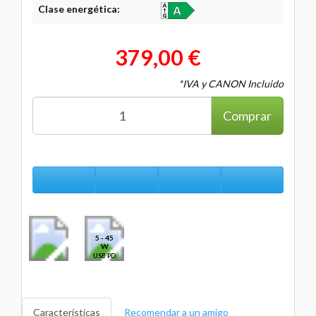
Clase energética:
379,00 €
*IVA y CANON Incluido
Comprar
5 - 45
W
USB PD
Características
Recomendar a un amigo