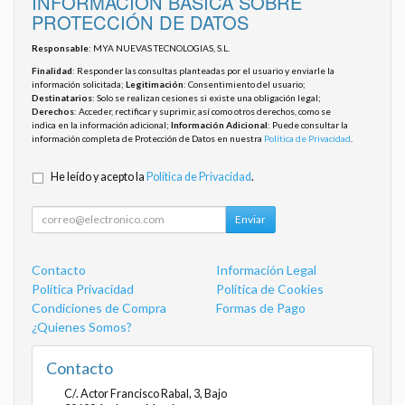
INFORMACIÓN BÁSICA SOBRE
PROTECCIÓN DE DATOS
Responsable
: MYA NUEVAS TECNOLOGIAS, S.L.
Finalidad
: Responder las consultas planteadas por el usuario y enviarle la
información solicitada;
Legitimación
: Consentimiento del usuario;
Destinatarios
: Solo se realizan cesiones si existe una obligación legal;
Derechos
: Acceder, rectificar y suprimir, así como otros derechos, como se
indica en la información adicional;
Información Adicional
: Puede consultar la
información completa de Protección de Datos en nuestra
Política de Privacidad
.
He leído y acepto la
Política de Privacidad
.
Enviar
Contacto
Información Legal
Política Privacidad
Política de Cookies
Condiciones de Compra
Formas de Pago
¿Quienes Somos?
Contacto
C/. Actor Francisco Rabal, 3, Bajo