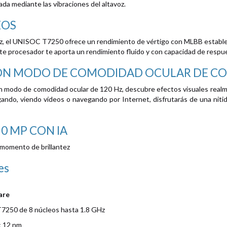
da mediante las vibraciones del altavoz.
EOS
, el UNISOC T7250 ofrece un rendimiento de vértigo con MLBB estables 
te procesador te aporta un rendimiento fluido y con capacidad de respues
ON MODO DE COMODIDAD OCULAR DE C
con modo de comodidad ocular de 120 Hz, descubre efectos visuales realm
ugando, viendo vídeos o navegando por Internet, disfrutarás de una ni
0 MP CON IA
 momento de brillantez
es
are
7250 de 8 núcleos hasta 1.8 GHz
: 12 nm