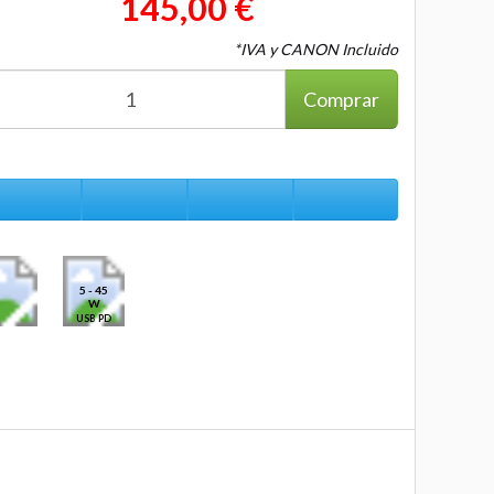
145,00 €
*IVA y CANON Incluido
Comprar
5 - 45
W
USB PD