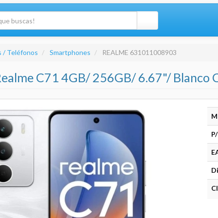
 / Teléfonos
Smartphones
REALME 631011008903
ealme C71 4GB/ 256GB/ 6.67"/ Blanco 
M
P/
E
Di
Cl