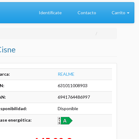
Identifícate
Contacto
Carrito
Cisne
arca:
REALME
N:
631011008903
AN:
6941764486997
sponibilidad:
Disponible
ase energética: