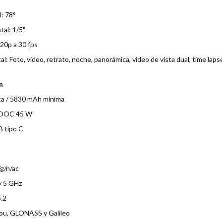
l: 78°
tal: 1/5"
720p a 30 fps
l: Foto, vídeo, retrato, noche, panorámica, vídeo de vista dual, time lap
n
ca / 5830 mAh mínima
VOOC 45 W
B tipo C
/g/n/ac
y 5 GHz
.2
ou, GLONASS y Galileo