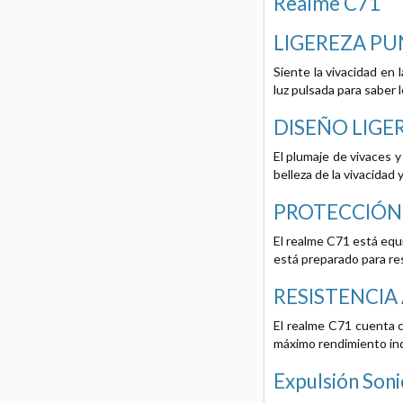
Realme C71
LIGEREZA PU
Siente la vivacidad en 
luz pulsada para saber
DISEÑO LIG
El plumaje de vivaces 
belleza de la vivacidad 
PROTECCIÓN D
El realme C71 está equi
está preparado para res
RESISTENCIA 
El realme C71 cuenta co
máximo rendimiento in
Expulsión Son