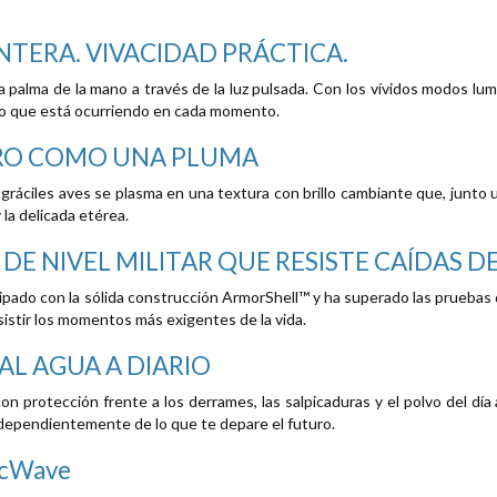
NTERA. VIVACIDAD PRÁCTICA.
la palma de la mano a través de la luz pulsada. Con los vívidos modos lum
 lo que está ocurriendo en cada momento.
ERO COMO UNA PLUMA
y gráciles aves se plasma en una textura con brillo cambiante que, junt
y la delicada etérea.
E NIVEL MILITAR QUE RESISTE CAÍDAS DE
pado con la sólida construcción ArmorShell™ y ha superado las pruebas de
istir los momentos más exigentes de la vida.
AL AGUA A DIARIO
n protección frente a los derrames, las salpicaduras y el polvo del día a 
dependientemente de lo que te depare el futuro.
icWave