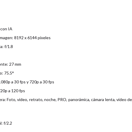
 con IA
imagen: 8192 x 6144 píxeles
: f/1.8
lente: 27 mm
o: 75.5°
1080p a 30 fps y 720p a 30 fps
720p a 120 fps
a: Foto, vídeo, retrato, noche, PRO, panorámica, cámara lenta, vídeo de v
: f/2.2