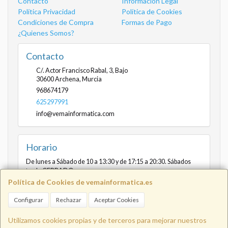
Contacto
Información Legal
Política Privacidad
Política de Cookies
Condiciones de Compra
Formas de Pago
¿Quienes Somos?
Contacto
C/. Actor Francisco Rabal, 3, Bajo
30600
Archena
,
Murcia
968674179
625297991
info@vemainformatica.com
Horario
De lunes a Sábado de 10 a 13:30 y de 17:15 a 20:30. Sábados
tarde CERRADO
Política de Cookies de vemainformatica.es
Configurar
Rechazar
Aceptar Cookies
Info@vemainformatica.com
625
Utilizamos cookies propias y de terceros para mejorar nuestros