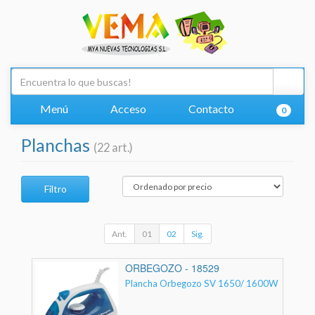
Menú
Acceso
Contacto
0
Planchas
(22 art.)
Filtro
Ant.
01
02
Sig.
ORBEGOZO - 18529
Plancha Orbegozo SV 1650/ 1600W