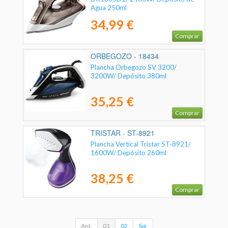
Agua 250ml
34,99 €
Comprar
ORBEGOZO - 18434
Plancha Orbegozo SV 3200/
3200W/ Depósito 380ml
35,25 €
Comprar
TRISTAR - ST-8921
Plancha Vertical Tristar ST-8921/
1600W/ Depósito 260ml
38,25 €
Comprar
Ant.
01
02
Sig.