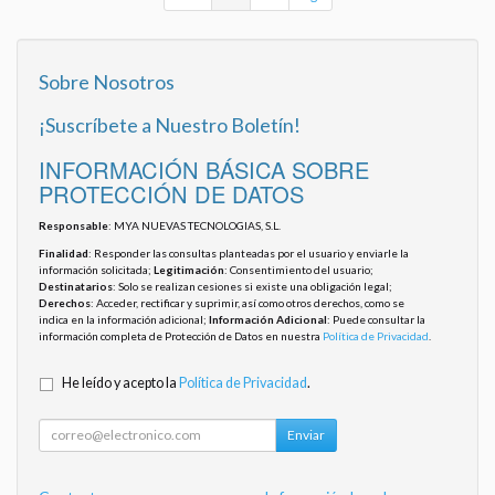
Sobre Nosotros
¡Suscríbete a Nuestro Boletín!
INFORMACIÓN BÁSICA SOBRE
PROTECCIÓN DE DATOS
Responsable
: MYA NUEVAS TECNOLOGIAS, S.L.
Finalidad
: Responder las consultas planteadas por el usuario y enviarle la
información solicitada;
Legitimación
: Consentimiento del usuario;
Destinatarios
: Solo se realizan cesiones si existe una obligación legal;
Derechos
: Acceder, rectificar y suprimir, así como otros derechos, como se
indica en la información adicional;
Información Adicional
: Puede consultar la
información completa de Protección de Datos en nuestra
Política de Privacidad
.
He leído y acepto la
Política de Privacidad
.
Enviar