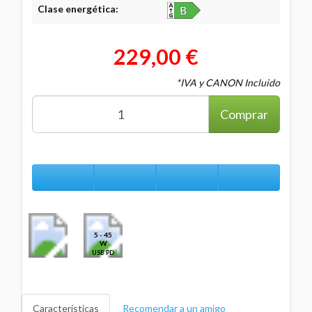
Clase energética:
229,00 €
*IVA y CANON Incluido
Comprar
5 - 45
W
USB PD
Características
Recomendar a un amigo