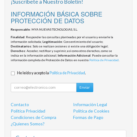
¡Suscríbete a Nuestro Boletín!
INFORMACIÓN BÁSICA SOBRE
PROTECCIÓN DE DATOS
Responsable
: MYA NUEVAS TECNOLOGIAS, S.L.
Finalidad
: Responder las consultas planteadas por el usuario y enviarle la
información solicitada;
Legitimación
: Consentimiento del usuario;
Destinatarios
: Solo se realizan cesiones si existe una obligación legal;
Derechos
: Acceder, rectificar y suprimir, así como otros derechos, como se
indica en la información adicional;
Información Adicional
: Puede consultar la
información completa de Protección de Datos en nuestra
Política de Privacidad
.
He leído y acepto la
Política de Privacidad
.
Enviar
Contacto
Información Legal
Política Privacidad
Política de Cookies
Condiciones de Compra
Formas de Pago
¿Quienes Somos?