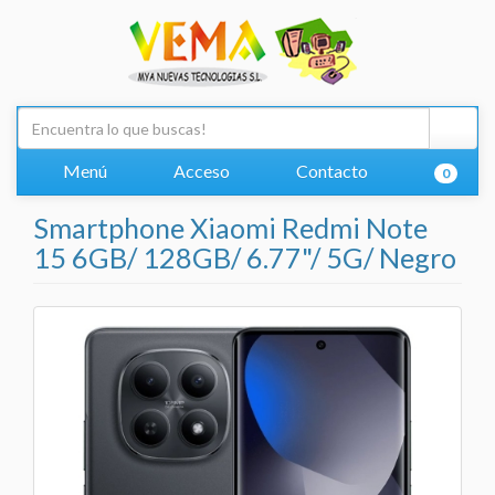
Menú
Acceso
Contacto
0
Smartphone Xiaomi Redmi Note
15 6GB/ 128GB/ 6.77"/ 5G/ Negro