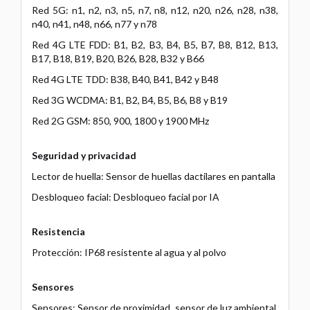
Red 5G: n1, n2, n3, n5, n7, n8, n12, n20, n26, n28, n38,
n40, n41, n48, n66, n77 y n78
Red 4G LTE FDD: B1, B2, B3, B4, B5, B7, B8, B12, B13,
B17, B18, B19, B20, B26, B28, B32 y B66
Red 4G LTE TDD: B38, B40, B41, B42 y B48
Red 3G WCDMA: B1, B2, B4, B5, B6, B8 y B19
Red 2G GSM: 850, 900, 1800 y 1900 MHz
Seguridad y privacidad
Lector de huella: Sensor de huellas dactilares en pantalla
Desbloqueo facial: Desbloqueo facial por IA
Resistencia
Protección: IP68 resistente al agua y al polvo
Sensores
Sensores: Sensor de proximidad, sensor de luz ambiental,