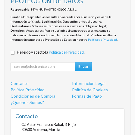
PROTECCIÓN DE DATOS
Responsable
: MYA NUEVAS TECNOLOGIAS, S.L.
Finalidad
: Responder las consultas planteadas por el usuario y enviarle la
información solicitada;
Legitimación
: Consentimiento del usuario;
Destinatarios
: Solo se realizan cesiones si existe una obligación legal;
Derechos
: Acceder, rectificar y suprimir, así como otros derechos, como se
indica en la información adicional;
Información Adicional
: Puede consultar la
información completa de Protección de Datos en nuestra
Política de Privacidad
.
He leído y acepto la
Política de Privacidad
.
Enviar
Contacto
Información Legal
Política Privacidad
Política de Cookies
Condiciones de Compra
Formas de Pago
¿Quienes Somos?
Contacto
C/. Actor Francisco Rabal, 3, Bajo
30600
Archena
,
Murcia