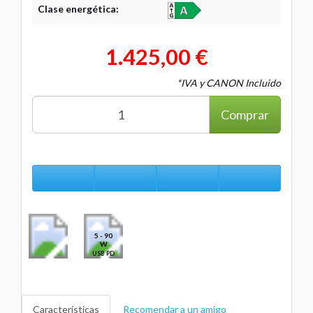
Clase energética:
1.425,00 €
*IVA y CANON Incluido
Comprar
5 - 90
W
USB PD
Características
Recomendar a un amigo