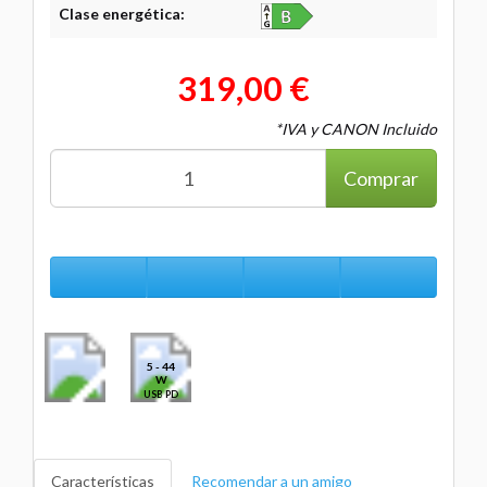
Clase energética:
319,00 €
*IVA y CANON Incluido
Comprar
5 - 44
W
USB PD
Características
Recomendar a un amigo