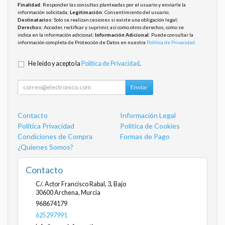
Finalidad
: Responder las consultas planteadas por el usuario y enviarle la
información solicitada;
Legitimación
: Consentimiento del usuario;
Destinatarios
: Solo se realizan cesiones si existe una obligación legal;
Derechos
: Acceder, rectificar y suprimir, así como otros derechos, como se
indica en la información adicional;
Información Adicional
: Puede consultar la
información completa de Protección de Datos en nuestra
Política de Privacidad
.
He leído y acepto la
Política de Privacidad
.
Enviar
Contacto
Información Legal
Política Privacidad
Política de Cookies
Condiciones de Compra
Formas de Pago
¿Quienes Somos?
Contacto
C/. Actor Francisco Rabal, 3, Bajo
30600
Archena
,
Murcia
968674179
625297991