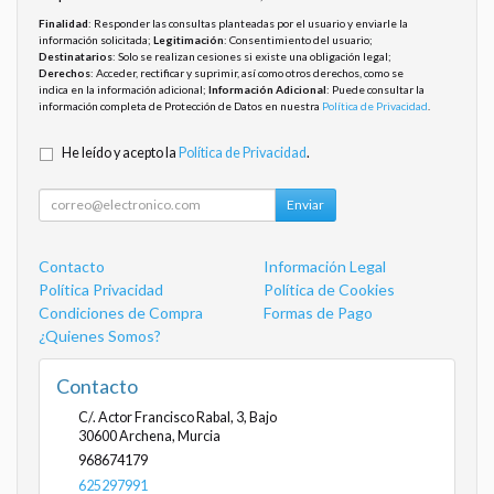
Finalidad
: Responder las consultas planteadas por el usuario y enviarle la
información solicitada;
Legitimación
: Consentimiento del usuario;
Destinatarios
: Solo se realizan cesiones si existe una obligación legal;
Derechos
: Acceder, rectificar y suprimir, así como otros derechos, como se
indica en la información adicional;
Información Adicional
: Puede consultar la
información completa de Protección de Datos en nuestra
Política de Privacidad
.
He leído y acepto la
Política de Privacidad
.
Enviar
Contacto
Información Legal
Política Privacidad
Política de Cookies
Condiciones de Compra
Formas de Pago
¿Quienes Somos?
Contacto
C/. Actor Francisco Rabal, 3, Bajo
30600
Archena
,
Murcia
968674179
625297991