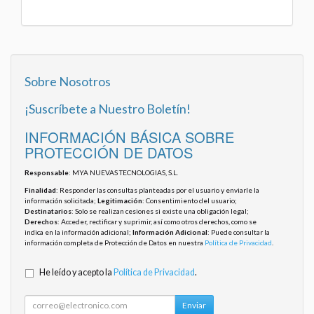
Sobre Nosotros
¡Suscríbete a Nuestro Boletín!
INFORMACIÓN BÁSICA SOBRE
PROTECCIÓN DE DATOS
Responsable
: MYA NUEVAS TECNOLOGIAS, S.L.
Finalidad
: Responder las consultas planteadas por el usuario y enviarle la
información solicitada;
Legitimación
: Consentimiento del usuario;
Destinatarios
: Solo se realizan cesiones si existe una obligación legal;
Derechos
: Acceder, rectificar y suprimir, así como otros derechos, como se
indica en la información adicional;
Información Adicional
: Puede consultar la
información completa de Protección de Datos en nuestra
Política de Privacidad
.
He leído y acepto la
Política de Privacidad
.
Enviar