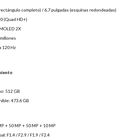
rectángulo completo) / 6.7 pulgadas (esquinas redondeadas)
40 (Quad HD+)
 AMOLED 2X
millones
a 120 Hz
miento
no: 512 GB
ible: 473.6 GB
 MP + 50 MP + 50 MP + 10 MP
l: F1.4 / F2.9 / F1.9 / F2.4