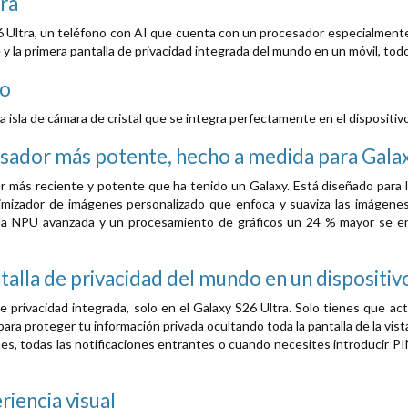
ra
 Ultra, un teléfono con AI que cuenta con un procesador especialment
 y la primera pantalla de privacidad integrada del mundo en un móvil, todo
do
isla de cámara de cristal que se integra perfectamente en el dispositiv
sador más potente, hecho a medida para Gala
 más reciente y potente que ha tenido un Galaxy. Está diseñado para li
timizador de imágenes personalizado que enfoca y suaviza las imágenes
a NPU avanzada y un procesamiento de gráficos un 24 % mayor se enc
talla de privacidad del mundo en un dispositiv
 privacidad integrada, solo en el Galaxy S26 Ultra. Solo tienes que acti
ara proteger tu información privada ocultando toda la pantalla de la vist
nes, todas las notificaciones entrantes o cuando necesites introducir P
riencia visual