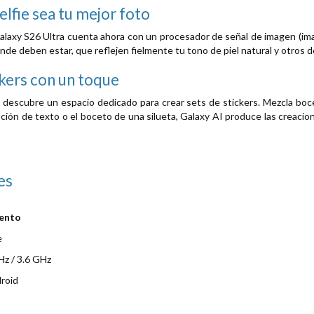
elfie sea tu mejor foto
Galaxy S26 Ultra cuenta ahora con un procesador de señal de imagen (ima
de deben estar, que reflejen fielmente tu tono de piel natural y otros det
ckers con un toque
 descubre un espacio dedicado para crear sets de stickers. Mezcla boc
ción de texto o el boceto de una silueta, Galaxy AI produce las creacio
es
iento
e
Hz / 3.6 GHz
roid