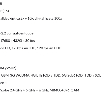
Sí
IS): Sí
alidad óptica 2x y 10x, digital hasta 100x
 F2.2 con autoenfoque
 (7680 x 4320) a 30 fps
en FHD, 120 fps en FHD, 120 fps en UHD
IM y eSIM)
G GSM, 3G WCDMA, 4G LTE FDD y TDD, 5G Sub6 FDD, TDD y SDL
Gen 1
ac/ax/be 2.4 GHz + 5 GHz + 6 GHz, MIMO, 4096-QAM