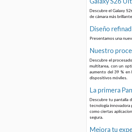
Galaxy S26 Ult
Descubre el Galaxy S26
de cámara más brillante
Diseño refina
Presentamos una nueva 
Nuestro proce
Descubre el procesador
multitarea, con un op
aumento del 39 % en l
dispositivos móviles.
La primera Pan
Descubre tu pantalla de
tecnología innovadora p
como ciertas aplicacio
segura.
Mejora tu expe