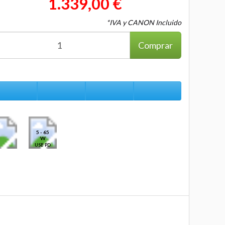
1.339,00 €
*IVA y CANON Incluido
Comprar
5 - 65
W
USB PD