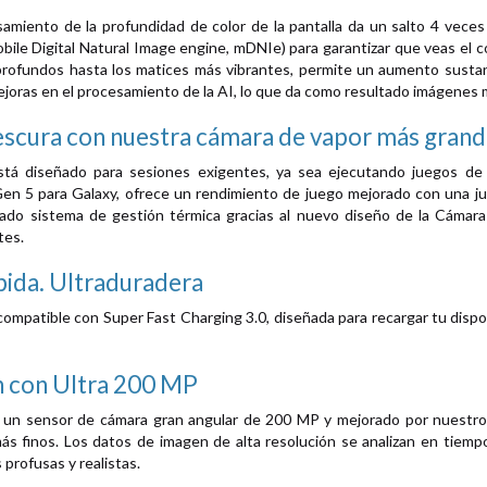
esamiento de la profundidad de color de la pantalla da un salto 4 ve
mobile Digital Natural Image engine, mDNIe) para garantizar que veas el 
rofundos hasta los matices más vibrantes, permite un aumento sustanci
mejoras en el procesamiento de la AI, lo que da como resultado imágenes m
escura con nuestra cámara de vapor más grande
stá diseñado para sesiones exigentes, ya sea ejecutando juegos de 
n 5 para Galaxy, ofrece un rendimiento de juego mejorado con una jugab
do sistema de gestión térmica gracias al nuevo diseño de la Cámara 
tes.
pida. Ultraduradera
compatible con Super Fast Charging 3.0, diseñada para recargar tu dispos
n con
Ultra 200 MP
 un sensor de cámara gran angular de 200 MP y mejorado por nuestro 
más finos. Los datos de imagen de alta resolución se analizan en tiempo
profusas y realistas.