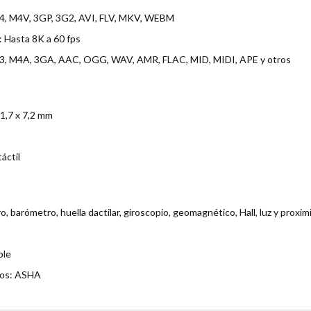
4, M4V, 3GP, 3G2, AVI, FLV, MKV, WEBM
 Hasta 8K a 60 fps
3, M4A, 3GA, AAC, OGG, WAV, AMR, FLAC, MID, MIDI, APE y otros
1,7 x 7,2 mm
áctil
 barómetro, huella dactilar, giroscopio, geomagnético, Hall, luz y proxim
ble
nos: ASHA