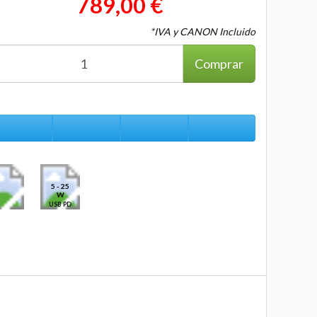
789,00 €
*IVA y CANON Incluido
Comprar
5 - 25
W
USB PD