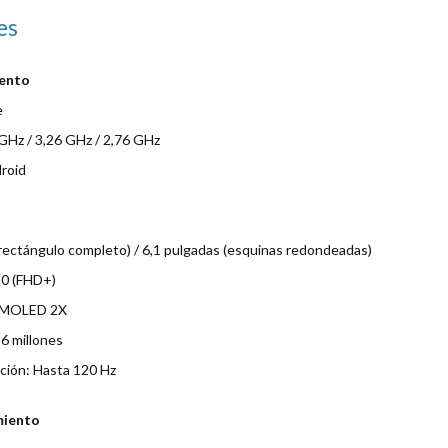
es
iento
e
GHz / 3,26 GHz / 2,76 GHz
roid
rectángulo completo) / 6,1 pulgadas (esquinas redondeadas)
80 (FHD+)
 AMOLED 2X
16 millones
ación: Hasta 120 Hz
miento