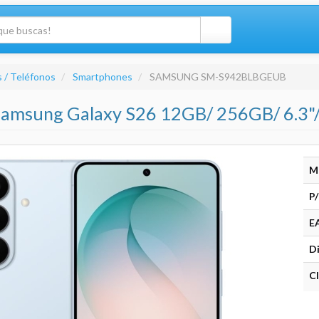
 / Teléfonos
Smartphones
SAMSUNG SM-S942BLBGEUB
amsung Galaxy S26 12GB/ 256GB/ 6.3"/
M
P/
E
Di
Cl