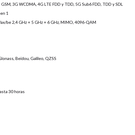
G GSM, 3G WCDMA, 4G LTE FDD y TDD, 5G Sub6 FDD, TDD y SDL
Gen 1
ac/ax/be 2,4 GHz + 5 GHz + 6 GHz, MIMO, 4096-QAM
Glonass, Beidou, Galileo, QZSS
asta 30 horas