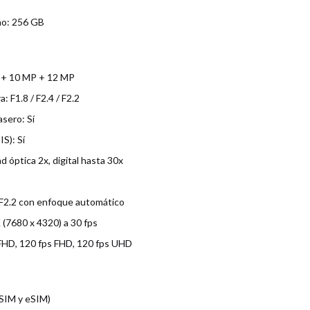
no: 256 GB
 + 10 MP + 12 MP
: F1.8 / F2.4 / F2.2
sero: Sí
IS): Sí
d óptica 2x, digital hasta 30x
 F2.2 con enfoque automático
 (7680 x 4320) a 30 fps
 FHD, 120 fps FHD, 120 fps UHD
SIM y eSIM)