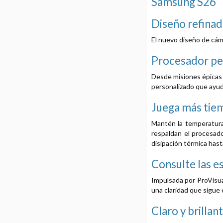
Samsung S26
Diseño refina
El nuevo diseño de cámar
Procesador pe
Desde misiones épicas 
personalizado que ayuda
Juega más tie
Mantén la temperatura 
respaldan el procesado
disipación térmica hast
Consulte las e
Impulsada por ProVisua
una claridad que sigue 
Claro y brillan