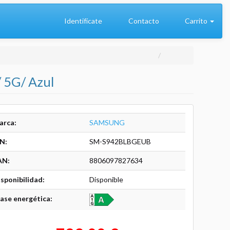
Identifícate
Contacto
Carrito
 5G/ Azul
arca:
SAMSUNG
N:
SM-S942BLBGEUB
AN:
8806097827634
sponibilidad:
Disponible
ase energética: