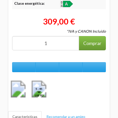
Clase energética:
309,00 €
*IVA y CANON Incluido
Comprar
5 - 45
W
USB PD
Características
Recomendar a un amigo