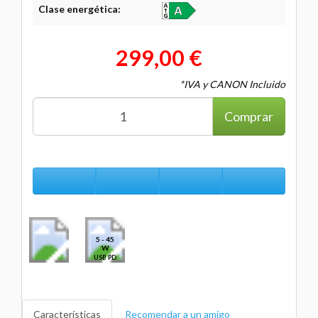
Clase energética:
299,00 €
*IVA y CANON Incluido
Comprar
5 - 45
W
USB PD
Características
Recomendar a un amigo