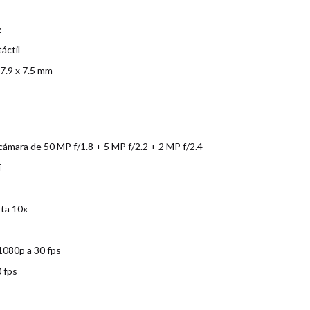
z
áctil
7.9 x 7.5 mm
cámara de 50 MP f/1.8 + 5 MP f/2.2 + 2 MP f/2.4
í
sta 10x
 1080p a 30 fps
 fps