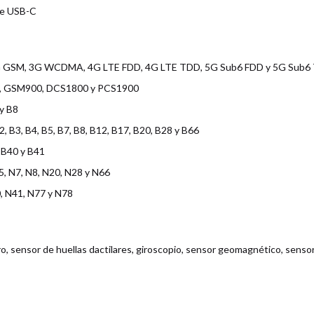
te USB-C
G GSM, 3G WCDMA, 4G LTE FDD, 4G LTE TDD, 5G Sub6 FDD y 5G Sub6
, GSM900, DCS1800 y PCS1900
 y B8
, B3, B4, B5, B7, B8, B12, B17, B20, B28 y B66
 B40 y B41
, N7, N8, N20, N28 y N66
, N41, N77 y N78
 sensor de huellas dactilares, giroscopio, sensor geomagnético, sensor 