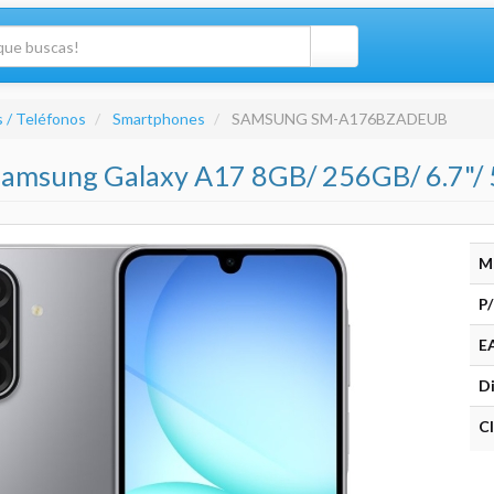
 / Teléfonos
Smartphones
SAMSUNG SM-A176BZADEUB
amsung Galaxy A17 8GB/ 256GB/ 6.7"/ 
M
P/
E
Di
Cl