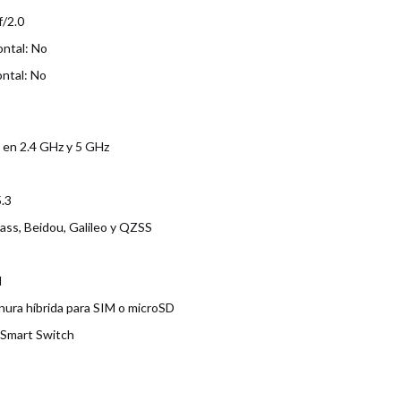
f/2.0
ontal: No
ontal: No
c en 2.4 GHz y 5 GHz
.3
ss, Beidou, Galileo y QZSS
M
nura híbrida para SIM o microSD
 Smart Switch