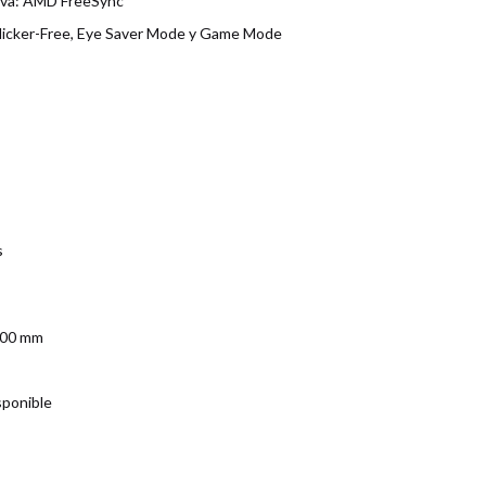
tiva: AMD FreeSync
Flicker-Free, Eye Saver Mode y Game Mode
s
100 mm
sponible