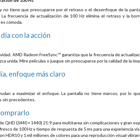
zación de 100 Hz
 y no tiene que preocuparse por el retraso o el desenfoque de la pantal
a frecuencia de actualización de 100 Hz elimina el retraso y la borros
o es cómoda.
día con la acción
avidad. AMD Radeon FreeSync™ garantiza que la frecuencia de actualizació
a unida. Mire películas o juegue sin preocuparse por la calidad de la ima
ia, enfoque más claro
udan a maximizar el enfoque. La pantalla no tiene marcos, por lo que
es sin precedentes.
comprarlo
de QHD (3440 × 1440) 21:9 para multitarea sin complicaciones y gran espa
resco de 100 Hz y tiempo de respuesta de 5 ms para una experiencia visual
on HDR10 y 1 mil millones de colores para una reproducción visual vibrant