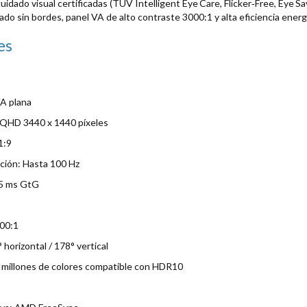
idado visual certificadas (TÜV Intelligent Eye Care, Flicker‑Free, Eye Sa
ado sin bordes, panel VA de alto contraste 3000:1 y alta eficiencia energ
es
VA plana
 QHD 3440 x 1440 píxeles
1:9
ación: Hasta 100 Hz
 5 ms GtG
000:1
 horizontal / 178° vertical
l millones de colores compatible con HDR10