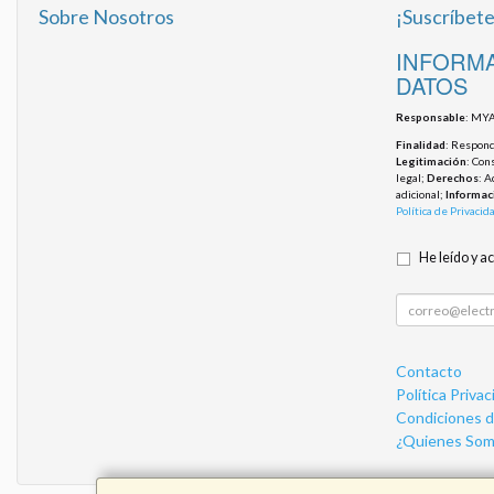
Sobre Nosotros
¡Suscríbete
INFORMA
DATOS
Responsable
: MYA
Finalidad
: Responde
Legitimación
: Con
legal;
Derechos
: A
adicional;
Informac
Política de Privacid
He leído y a
Contacto
Política Privac
Condiciones 
¿Quienes Som