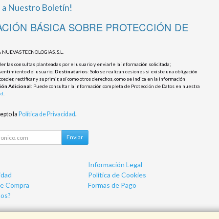
 a Nuestro Boletín!
CIÓN BÁSICA SOBRE PROTECCIÓN DE
 NUEVAS TECNOLOGIAS, S.L.
r las consultas planteadas por el usuario y enviarle la información solicitada;
sentimiento del usuario;
Destinatarios
: Solo se realizan cesiones si existe una obligación
cceder, rectificar y suprimir, así como otros derechos, como se indica en la información
ión Adicional
: Puede consultar la información completa de Protección de Datos en nuestra
ad
.
cepto la
Política de Privacidad
.
Enviar
Información Legal
idad
Política de Cookies
de Compra
Formas de Pago
os?