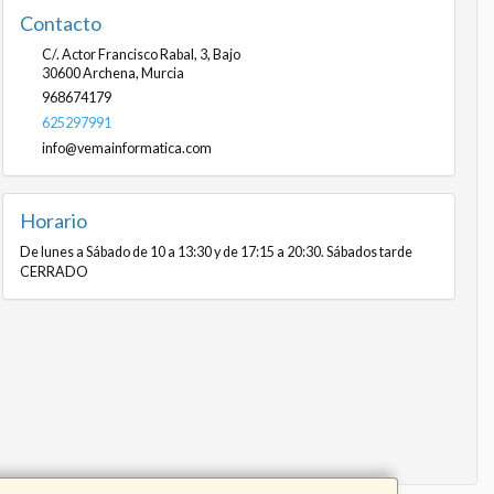
Contacto
C/. Actor Francisco Rabal, 3, Bajo
30600
Archena
,
Murcia
968674179
625297991
info@vemainformatica.com
Horario
De lunes a Sábado de 10 a 13:30 y de 17:15 a 20:30. Sábados tarde
CERRADO