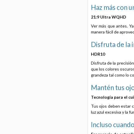
Haz más con un
21:9 Ultra WQHD
Ver más que antes. Ya
manera fácil de aprovec
Disfruta de la
HDR10
Disfruta de la precisi
que los colores oscuros
grandeza tal como lo co
Mantén tus ojo
Tecnología para el cu
Tus ojos deben estar có
luz azul excesiva y la f
Incluso cuando