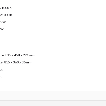
/1000 h
/1000 h
.5 W
3 W
te: 815 x 458 x 221 mm
te: 815 x 360 x 36 mm
kg
g