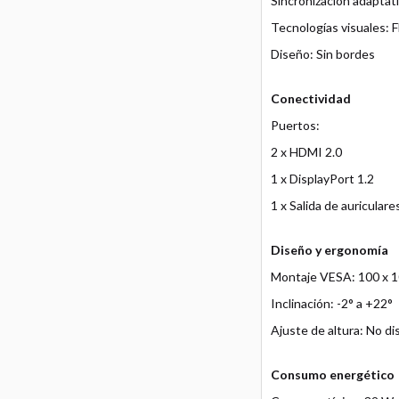
Sincronización adapta
Tecnologías visuales: 
Diseño: Sin bordes
Conectividad
Puertos:
2 x HDMI 2.0
1 x DisplayPort 1.2
1 x Salida de auriculare
Diseño y ergonomía
Montaje VESA: 100 x 
Inclinación: -2° a +22°
Ajuste de altura: No di
Consumo energético