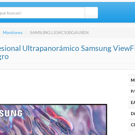
Monitores
SAMSUNG LS34C500GAUXEN
esional Ultrapanorámico Samsung View
ro
M
P/
E
Di
Cl