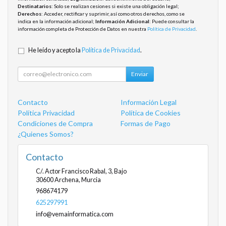
Destinatarios
: Solo se realizan cesiones si existe una obligación legal;
Derechos
: Acceder, rectificar y suprimir, así como otros derechos, como se
indica en la información adicional;
Información Adicional
: Puede consultar la
información completa de Protección de Datos en nuestra
Política de Privacidad
.
He leído y acepto la
Política de Privacidad
.
Enviar
Contacto
Información Legal
Política Privacidad
Política de Cookies
Condiciones de Compra
Formas de Pago
¿Quienes Somos?
Contacto
C/. Actor Francisco Rabal, 3, Bajo
30600
Archena
,
Murcia
968674179
625297991
info@vemainformatica.com