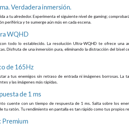
ima. Verdadera inmersión.
da a tu alrededor. Experimenta el siguiente nivel de gaming; comprobarás
ón periférica y te sumerge aún más en cada escena.
ltra WQHD
on todo lo establecido. La resolución Ultra-WQHD te ofrece una amp
s. Disfruta de una inmersión pura, eliminando la distracción del bisel 
sco de 165Hz
tar a tus enemigos sin retraso de entrada ni imágenes borrosas. La t
tes y las imágenes más rápidas.
puesta de 1 ms
to cuente con un tiempo de respuesta de 1 ms. Salta sobre los enem
 tu ratón. Tu rendimiento en pantalla es tan rápido como tus propios re
c Premium