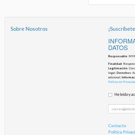
Sobre Nosotros
¡Suscríbete
INFORMA
DATOS
Responsable
: MYA
Finalidad
: Responde
Legitimación
: Con
legal;
Derechos
: A
adicional;
Informac
Política de Privacid
He leído y a
Contacto
Política Privac