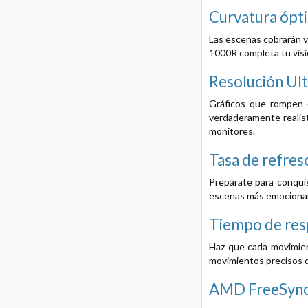
Curvatura ópt
Las escenas cobrarán vi
1000R completa tu visi
Resolución U
Gráficos que rompen c
verdaderamente realista
monitores.
Tasa de refre
Prepárate para conquis
escenas más emocionan
Tiempo de res
Haz que cada movimien
movimientos precisos de
AMD FreeSyn