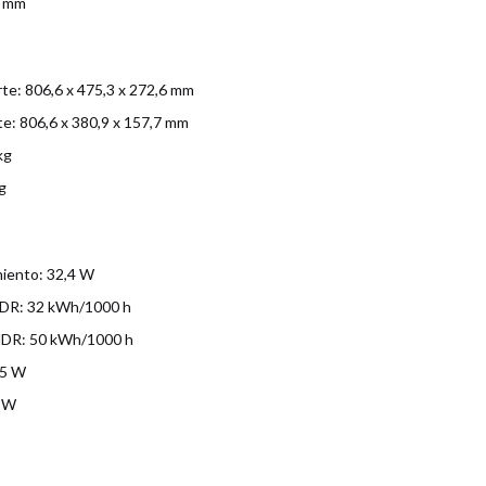
5 mm
te: 806,6 x 475,3 x 272,6 mm
e: 806,6 x 380,9 x 157,7 mm
kg
g
iento: 32,4 W
DR: 32 kWh/1000 h
HDR: 50 kWh/1000 h
,5 W
3 W