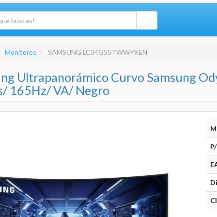
Monitores
SAMSUNG LC34G55TWWPXEN
ing Ultrapanorámico Curvo Samsung 
 165Hz/ VA/ Negro
M
P/
E
Di
Cl