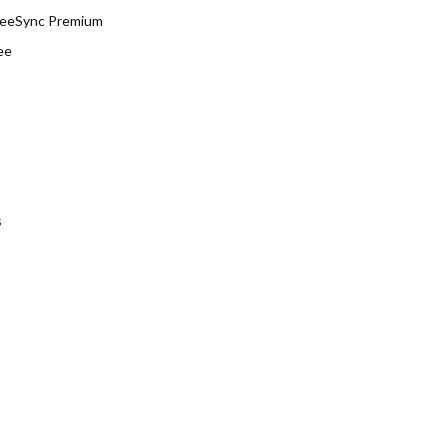
reeSync Premium
ee
s