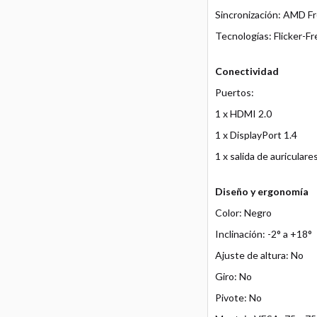
Sincronización: AMD F
Tecnologías: Flicker-Fr
Conectividad
Puertos:
1 x HDMI 2.0
1 x DisplayPort 1.4
1 x salida de auriculare
Diseño y ergonomía
Color: Negro
Inclinación: -2° a +18°
Ajuste de altura: No
Giro: No
Pivote: No