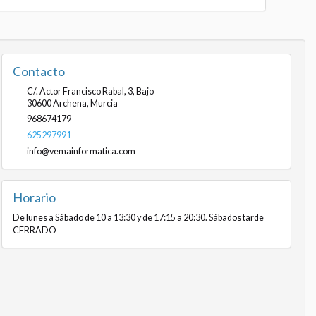
Contacto
C/. Actor Francisco Rabal, 3, Bajo
30600
Archena
,
Murcia
968674179
625297991
info@vemainformatica.com
Horario
De lunes a Sábado de 10 a 13:30 y de 17:15 a 20:30. Sábados tarde
CERRADO