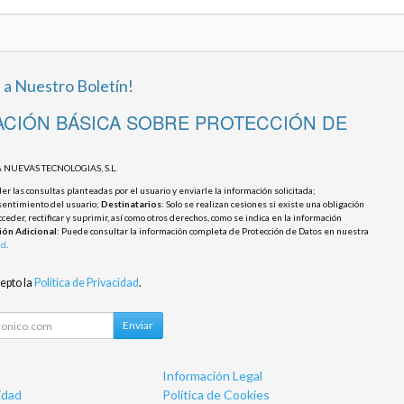
 a Nuestro Boletín!
CIÓN BÁSICA SOBRE PROTECCIÓN DE
 NUEVAS TECNOLOGIAS, S.L.
r las consultas planteadas por el usuario y enviarle la información solicitada;
sentimiento del usuario;
Destinatarios
: Solo se realizan cesiones si existe una obligación
cceder, rectificar y suprimir, así como otros derechos, como se indica en la información
ión Adicional
: Puede consultar la información completa de Protección de Datos en nuestra
ad
.
cepto la
Política de Privacidad
.
Enviar
Información Legal
idad
Política de Cookies