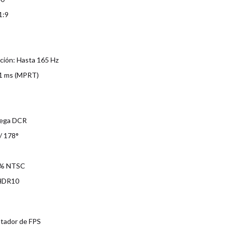
1:9
ación: Hasta 165 Hz
 1 ms (MPRT)
Mega DCR
/ 178°
72% NTSC
 HDR10
tador de FPS