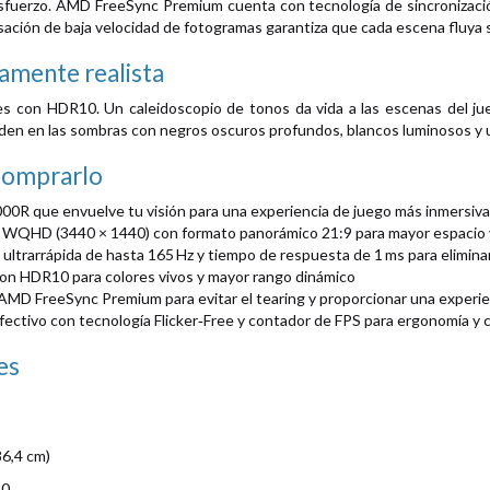
 esfuerzo. AMD FreeSync Premium cuenta con tecnología de sincronización
ación de baja velocidad de fotogramas garantiza que cada escena fluya 
mente realista
es con HDR10. Un caleidoscopio de tonos da vida a las escenas del j
en en las sombras con negros oscuros profundos, blancos luminosos y u
comprarlo
000R que envuelve tu visión para una experiencia de juego más inmersiva
a WQHD (3440 × 1440) con formato panorámico 21:9 para mayor espacio 
 ultrarrápida de hasta 165 Hz y tiempo de respuesta de 1 ms para elimina
on HDR10 para colores vivos y mayor rango dinámico
MD FreeSync Premium para evitar el tearing y proporcionar una experien
ectivo con tecnología Flicker‑Free y contador de FPS para ergonomía y c
es
6,4 cm)
40