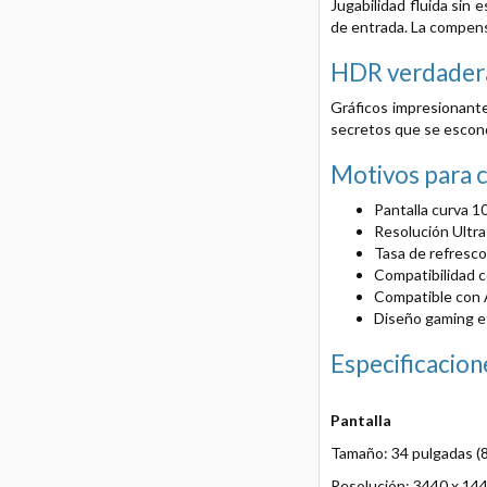
Jugabilidad fluida sin
de entrada. La compens
HDR verdadera
Gráficos impresionant
secretos que se escond
Motivos para 
Pantalla curva 1
Resolución Ultr
Tasa de refresco
Compatibilidad c
Compatible con A
Diseño gaming ef
Especificacion
Pantalla
Tamaño: 34 pulgadas (8
Resolución: 3440 x 14