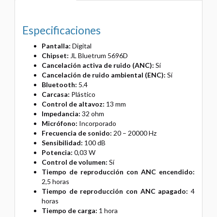
Especificaciones
Pantalla:
Digital
Chipset:
JL Bluetrum 5696D
Cancelación activa de ruido (ANC):
Sí
Cancelación de ruido ambiental (ENC):
Sí
Bluetooth:
5.4
Carcasa:
Plástico
Control de altavoz:
13 mm
Impedancia:
32 ohm
Micrófono:
Incorporado
Frecuencia de sonido:
20 – 20000 Hz
Sensibilidad:
100 dB
Potencia:
0,03 W
Control de volumen:
Sí
Tiempo de reproducción con ANC encendido:
2,5 horas
Tiempo de reproducción con ANC apagado:
4
horas
Tiempo de carga:
1 hora