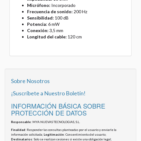
Micrófono:
Incorporado
Frecuencia de sonido:
200 Hz
Sensibilidad:
100 dB
Potencia:
6 mW
Conexión:
3,5 mm
Longitud del cable:
120 cm
Sobre Nosotros
¡Suscríbete a Nuestro Boletín!
INFORMACIÓN BÁSICA SOBRE
PROTECCIÓN DE DATOS
Responsable
: MYA NUEVAS TECNOLOGIAS, S.L.
Finalidad
: Responder las consultas planteadas por el usuario y enviarle la
información solicitada;
Legitimación
: Consentimiento del usuario;
Destinatarios
: Solo se realizan cesiones si existe una obligación legal;