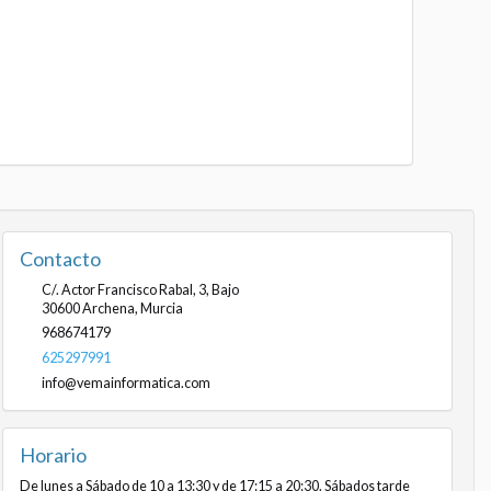
Contacto
C/. Actor Francisco Rabal, 3, Bajo
30600
Archena
,
Murcia
968674179
625297991
info@vemainformatica.com
Horario
De lunes a Sábado de 10 a 13:30 y de 17:15 a 20:30. Sábados tarde