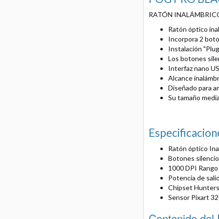
RATÓN INALÁMBRICO
Ratón óptico in
Incorpora 2 bot
Instalación "Plug
Los botones sile
Interfaz nano U
Alcance inalámbr
Diseñado para a
Su tamaño median
Especificacion
Ratón óptico In
Botones silenci
1000 DPI Rango 
Potencia de sali
Chipset Hunter
Sensor Pixart 3
Contenido del