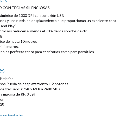
 CON TECLAS SILENCIOSAS
alámbrico de 1000 DPI con conexión USB
ones y una rueda de desplazamiento que proporcionan un excelente cont
 and Play"
nciosos reducen al menos el 90% de los sonidos de clic
SB
ico de hasta 10 metros
mbidiestros.
o es perfecto tanto para escritorios como para portátiles
es
alámbrico
osos Rueda de desplazamiento + 2 botones
de frecuencia: 2402 MHz a 2480 MHz
da máxima de RF: 0 dBi
sun
205
 Embalaje