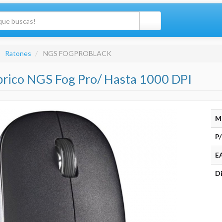
Ratones
NGS FOGPROBLACK
brico NGS Fog Pro/ Hasta 1000 DPI
M
P/
E
Di