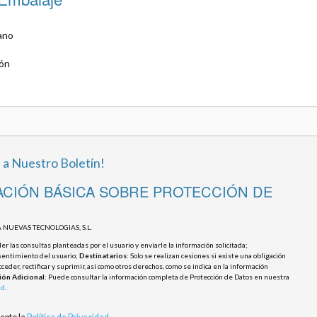
ano
ión
 a Nuestro Boletín!
CIÓN BÁSICA SOBRE PROTECCIÓN DE
 NUEVAS TECNOLOGIAS, S.L.
r las consultas planteadas por el usuario y enviarle la información solicitada;
sentimiento del usuario;
Destinatarios
: Solo se realizan cesiones si existe una obligación
cceder, rectificar y suprimir, así como otros derechos, como se indica en la información
ión Adicional
: Puede consultar la información completa de Protección de Datos en nuestra
ad
.