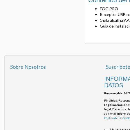
FOG PRO
Receptor USB n
1 pila alcalina AA
Guía de instalac
Sobre Nosotros
¡Suscríbete
INFORMA
DATOS
Responsable
: MYA
Finalidad
: Responde
Legitimación
: Con
legal;
Derechos
: A
adicional;
Informac
Política de Privacid