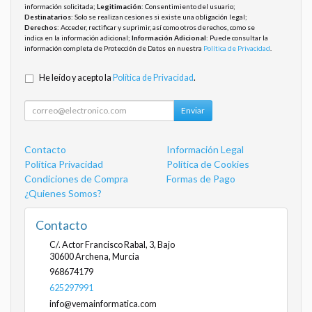
información solicitada;
Legitimación
: Consentimiento del usuario;
Destinatarios
: Solo se realizan cesiones si existe una obligación legal;
Derechos
: Acceder, rectificar y suprimir, así como otros derechos, como se
indica en la información adicional;
Información Adicional
: Puede consultar la
información completa de Protección de Datos en nuestra
Política de Privacidad
.
He leído y acepto la
Política de Privacidad
.
Enviar
Contacto
Información Legal
Política Privacidad
Política de Cookies
Condiciones de Compra
Formas de Pago
¿Quienes Somos?
Contacto
C/. Actor Francisco Rabal, 3, Bajo
30600
Archena
,
Murcia
968674179
625297991
info@vemainformatica.com