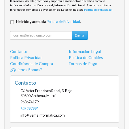
Derechos
: Acceder, rectificar y suprimir, así como otros derechos, como se
indica en la información adicional;
Información Adicional
: Puede consultar la
información completa de Protección de Datos en nuestra
Política de Privacidad
.
He leído y acepto la
Política de Privacidad
.
Enviar
Contacto
Información Legal
Política Privacidad
Política de Cookies
Condiciones de Compra
Formas de Pago
¿Quienes Somos?
Contacto
C/. Actor Francisco Rabal, 3, Bajo
30600
Archena
,
Murcia
968674179
625297991
info@vemainformatica.com