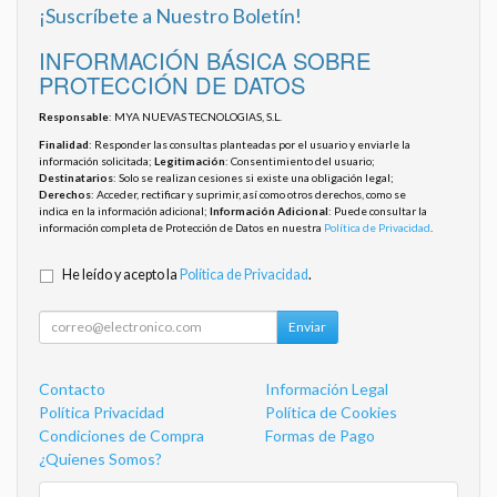
¡Suscríbete a Nuestro Boletín!
INFORMACIÓN BÁSICA SOBRE
PROTECCIÓN DE DATOS
Responsable
: MYA NUEVAS TECNOLOGIAS, S.L.
Finalidad
: Responder las consultas planteadas por el usuario y enviarle la
información solicitada;
Legitimación
: Consentimiento del usuario;
Destinatarios
: Solo se realizan cesiones si existe una obligación legal;
Derechos
: Acceder, rectificar y suprimir, así como otros derechos, como se
indica en la información adicional;
Información Adicional
: Puede consultar la
información completa de Protección de Datos en nuestra
Política de Privacidad
.
He leído y acepto la
Política de Privacidad
.
Enviar
Contacto
Información Legal
Política Privacidad
Política de Cookies
Condiciones de Compra
Formas de Pago
¿Quienes Somos?