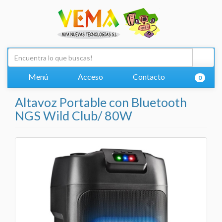
Menú
Acceso
Contacto
0
Altavoz Portable con Bluetooth
NGS Wild Club/ 80W