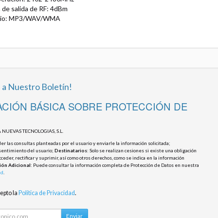
 de salida de RF: 4dBm
udio: MP3/WAV/WMA
 a Nuestro Boletín!
CIÓN BÁSICA SOBRE PROTECCIÓN DE
 NUEVAS TECNOLOGIAS, S.L.
r las consultas planteadas por el usuario y enviarle la información solicitada;
sentimiento del usuario;
Destinatarios
: Solo se realizan cesiones si existe una obligación
cceder, rectificar y suprimir, así como otros derechos, como se indica en la información
ión Adicional
: Puede consultar la información completa de Protección de Datos en nuestra
ad
.
cepto la
Política de Privacidad
.
Enviar