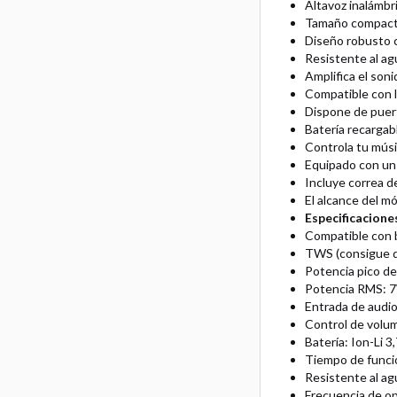
Altavoz inalámbri
Tamaño compacto 
Diseño robusto c
Resistente al ag
Amplifica el son
Compatible con l
Dispone de puer
Batería recargab
Controla tu músi
Equipado con un
Incluye correa d
El alcance del m
Especificacione
Compatible con
TWS (consigue d
Potencia pico de
Potencia RMS: 
Entrada de audi
Control de vol
Batería: Ion-Li
Tiempo de funci
Resistente al ag
Frecuencia de 