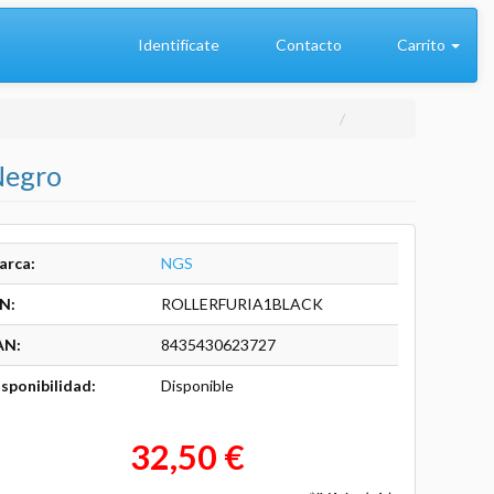
Identifícate
Contacto
Carrito
Negro
arca:
NGS
N:
ROLLERFURIA1BLACK
AN:
8435430623727
sponibilidad:
Disponible
32,50 €