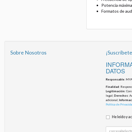
Potencia máxima
Formatos de a
Sobre Nosotros
¡Suscríbete
INFORMA
DATOS
Responsable
: MYA
Finalidad
: Responde
Legitimación
: Con
legal;
Derechos
: A
adicional;
Informac
Política de Privacid
He leído y a