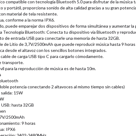
co compatible con tecnología Bluetooth 5.0 para disfrutar de la música ta
y portátil, proporciona sonido de alta calidad gracias a su gran potencia
on material de tela resistente.
ua, conforme a la norma IPX6.
ido, puede emparejar dos dispositivos de forma simultánea y aumentar la 
a Tecnología Bluetooth: Conecta tu dispositivo vía Bluetooth y reproduc
to de entrada USB para conectarle una memoria de hasta 32GB.
le de Litio de 3,7V/2500mAh que puede reproducir música hasta 9 horas
ca desde el altavoz con los sencillos botones integrados.
 cable de carga USB tipo C para cargarlo cómodamente.
e transporte.
óvil para la reproducción de música es de hasta 10m.
s
 bluetooth
oble potencia conectando 2 altavoces al mismo tiempo sin cables)
 salida: 15W
7W
o USB: hasta 32GB
umen
 3,7V/2500mAh
onamiento: 9 horas
ua: IPX6
operación: 2402-2480MHz