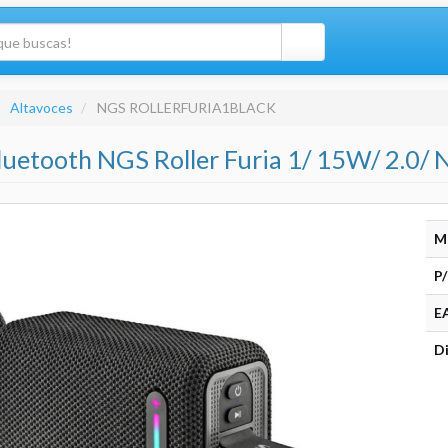
Altavoces
NGS ROLLERFURIA1BLACK
luetooth NGS Roller Furia 1/ 15W/ 2.0/ 
M
P/
E
Di