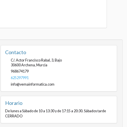
Contacto
C/. Actor Francisco Rabal, 3, Bajo
30600
Archena
,
Murcia
968674179
625297991
info@vemainformatica.com
Horario
De lunes a Sábado de 10 a 13:30 y de 17:15 a 20:30. Sábados tarde
CERRADO