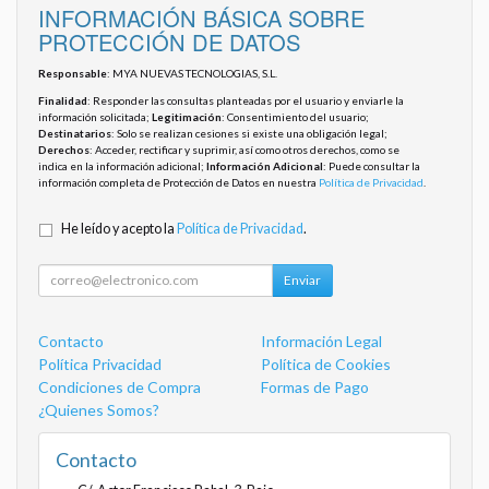
INFORMACIÓN BÁSICA SOBRE
PROTECCIÓN DE DATOS
Responsable
: MYA NUEVAS TECNOLOGIAS, S.L.
Finalidad
: Responder las consultas planteadas por el usuario y enviarle la
información solicitada;
Legitimación
: Consentimiento del usuario;
Destinatarios
: Solo se realizan cesiones si existe una obligación legal;
Derechos
: Acceder, rectificar y suprimir, así como otros derechos, como se
indica en la información adicional;
Información Adicional
: Puede consultar la
información completa de Protección de Datos en nuestra
Política de Privacidad
.
He leído y acepto la
Política de Privacidad
.
Enviar
Contacto
Información Legal
Política Privacidad
Política de Cookies
Condiciones de Compra
Formas de Pago
¿Quienes Somos?
Contacto