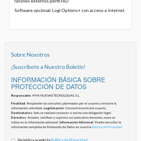
ratones externos perfil HID
Software opcional: Logi Options+ con acceso a Internet
Sobre Nosotros
¡Suscríbete a Nuestro Boletín!
INFORMACIÓN BÁSICA SOBRE
PROTECCIÓN DE DATOS
Responsable
: MYA NUEVAS TECNOLOGIAS, S.L.
Finalidad
: Responder las consultas planteadas por el usuario y enviarle la
información solicitada;
Legitimación
: Consentimiento del usuario;
Destinatarios
: Solo se realizan cesiones si existe una obligación legal;
Derechos
: Acceder, rectificar y suprimir, así como otros derechos, como se
indica en la información adicional;
Información Adicional
: Puede consultar la
información completa de Protección de Datos en nuestra
Política de Privacidad
.
He leído y acepto la
Política de Privacidad
.