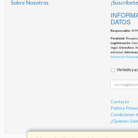
Sobre Nosotros
¡Suscríbete
INFORMA
DATOS
Responsable
: MYA
Finalidad
: Responde
Legitimación
: Con
legal;
Derechos
: A
adicional;
Informac
Política de Privacid
He leído y a
Contacto
Política Privac
Condiciones 
¿Quienes Som