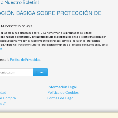
 a Nuestro Boletín!
CIÓN BÁSICA SOBRE PROTECCIÓN DE
 NUEVAS TECNOLOGIAS, S.L.
r las consultas planteadas por el usuario y enviarle la información solicitada;
sentimiento del usuario;
Destinatarios
: Solo se realizan cesiones si existe una obligación
cceder, rectificar y suprimir, así como otros derechos, como se indica en la información
ión Adicional
: Puede consultar la información completa de Protección de Datos en nuestra
ad
.
cepto la
Política de Privacidad
.
Enviar
Información Legal
idad
Política de Cookies
de Compra
Formas de Pago
os?