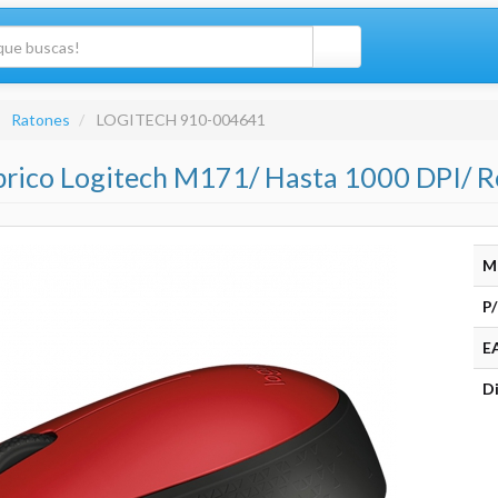
Ratones
LOGITECH 910-004641
brico Logitech M171/ Hasta 1000 DPI/ R
M
P/
E
Di