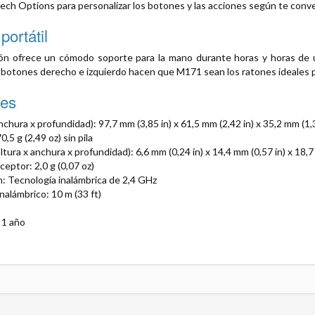
ech Options para personalizar los botones y las acciones según te conv
ortátil
ón ofrece un cómodo soporte para la mano durante horas y horas de uso
 botones derecho e izquierdo hacen que M171 sean los ratones ideales p
es
nchura x profundidad): 97,7 mm (3,85 in) x 61,5 mm (2,42 in) x 35,2 mm (1,3
,5 g (2,49 oz) sin pila
tura x anchura x profundidad): 6,6 mm (0,24 in) x 14,4 mm (0,57 in) x 18,7
eptor: 2,0 g (0,07 oz)
: Tecnología inalámbrica de 2,4 GHz
nalámbrico: 10 m (33 ft)
 1 año