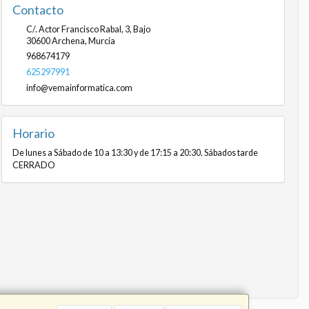
Contacto
C/. Actor Francisco Rabal, 3, Bajo
30600
Archena
,
Murcia
968674179
625297991
info@vemainformatica.com
Horario
De lunes a Sábado de 10 a 13:30 y de 17:15 a 20:30. Sábados tarde
CERRADO