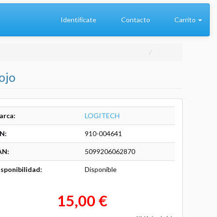
Identifícate
Contacto
Carrito
ojo
arca:
LOGITECH
N:
910-004641
AN:
5099206062870
sponibilidad:
Disponible
15,00 €