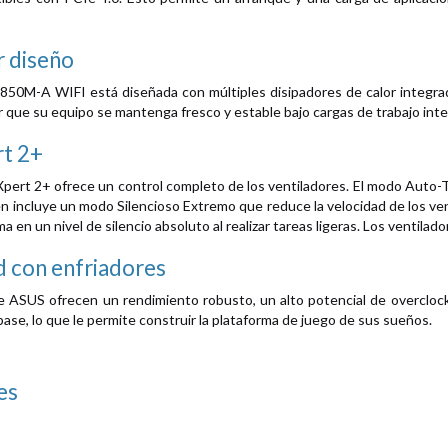
r diseño
850M-A WIFI está diseñada con múltiples disipadores de calor integrad
r que su equipo se mantenga fresco y estable bajo cargas de trabajo int
t 2+
pert 2+ ofrece un control completo de los ventiladores. El modo Auto-T
ién incluye un modo Silencioso Extremo que reduce la velocidad de los v
a en un nivel de silencio absoluto al realizar tareas ligeras. Los ventil
d con enfriadores
 ASUS ofrecen un rendimiento robusto, un alto potencial de overclocki
base, lo que le permite construir la plataforma de juego de sus sueños.
es