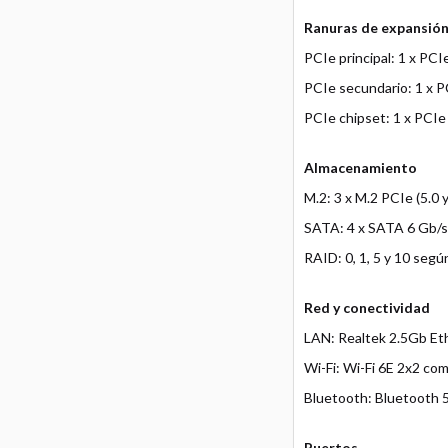
Ranuras de expansió
PCIe principal: 1 x PC
PCIe secundario: 1 x P
PCIe chipset: 1 x PCIe
Almacenamiento
M.2: 3 x M.2 PCIe (5.0
SATA: 4 x SATA 6 Gb/s
RAID: 0, 1, 5 y 10 seg
Red y conectividad
LAN: Realtek 2.5Gb E
Wi-Fi: Wi-Fi 6E 2x2 co
Bluetooth: Bluetooth 5
Puertos