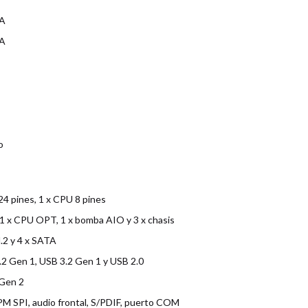
 A
 A
o
24 pines, 1 x CPU 8 pines
 1 x CPU OPT, 1 x bomba AIO y 3 x chasis
.2 y 4 x SATA
2 Gen 1, USB 3.2 Gen 1 y USB 2.0
 Gen 2
M SPI, audio frontal, S/PDIF, puerto COM