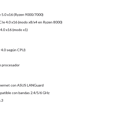
n
Ie 5.0 x16 (Ryzen 9000/7000)
CIe 4.0 x16 (modo x8/x4 en Ryzen 8000)
 4.0 x16 (modo x1)
 y 4.0 según CPU)
ún procesador
thernet con ASUS LANGuard
mpatible con bandas 2.4/5/6 GHz
.3