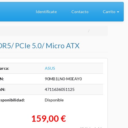
Identifícate
Contacto
Carrito
R5/ PCIe 5.0/ Micro ATX
arca:
ASUS
N:
90MB1LN0-M0EAY0
AN:
4711636051125
sponibilidad:
Disponible
159,00 €