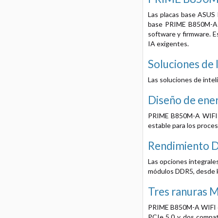
Las placas base ASUS 
base PRIME B850M-A W
software y firmware. E
IA exigentes.
Soluciones de 
Las soluciones de intel
Diseño de ener
PRIME B850M-A WIFI pr
estable para los proce
Rendimiento 
Las opciones integrale
módulos DDR5, desde kit
Tres ranuras M
PRIME B850M-A WIFI of
PCIe 5.0 y dos compat