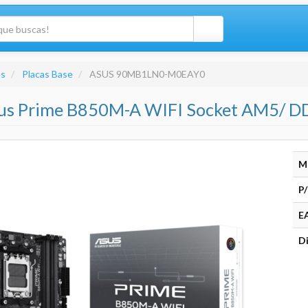
s
Placas Base
ASUS 90MB1LN0-M0EAY0
sus Prime B850M-A WIFI Socket AM5/ DD
M
P/
E
Di