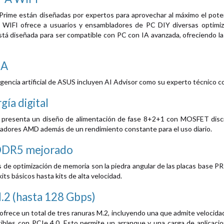
Prime están diseñadas por expertos para aprovechar al máximo el pote
IFI ofrece a usuarios y ensambladores de PC DIY diversas optimiza
stá diseñada para ser compatible con PC con IA avanzada, ofreciendo la 
IA
igencia artificial de ASUS incluyen AI Advisor como su experto técnico c
gía digital
esenta un diseño de alimentación de fase 8+2+1 con MOSFET discreto
sadores AMD además de un rendimiento constante para el uso diario.
DDR5 mejorado
s de optimización de memoria son la piedra angular de las placas base 
s básicos hasta kits de alta velocidad.
.2 (hasta 128 Gbps)
rece un total de tres ranuras M.2, incluyendo una que admite velocida
ibles con PCIe 4.0. Esto permite un arranque y una carga de aplicaci