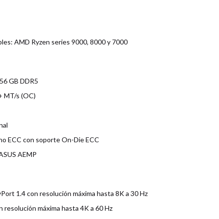
les: AMD Ryzen series 9000, 8000 y 7000
256 GB DDR5
+ MT/s (OC)
nal
 no ECC con soporte On-Die ECC
y ASUS AEMP
ayPort 1.4 con resolución máxima hasta 8K a 30 Hz
n resolución máxima hasta 4K a 60 Hz