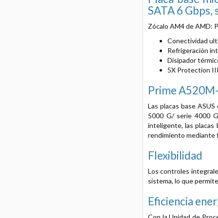
SATA 6 Gbps, 
Zócalo AM4 de AMD: Pr
Conectividad ult
Refrigeración in
Disipador térmic
5X Protection II
Prime A520M
Las placas base ASUS d
5000 G/ serie 4000 G/
inteligente, las placa
rendimiento mediante f
Flexibilidad
Los controles integral
sistema, lo que permite
Eficiencia ener
Con la Unidad de Proc