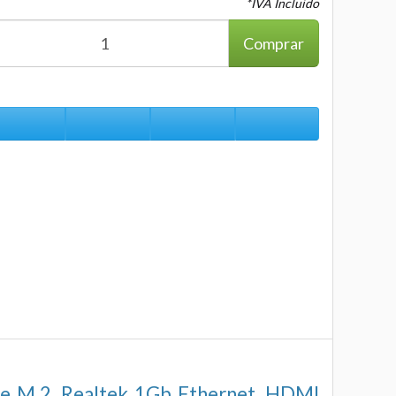
*IVA Incluido
Comprar
 M.2, Realtek 1Gb Ethernet, HDMI,