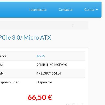
Identifícate
Contacto
Carrito
CIe 3.0/ Micro ATX
arca:
ASUS
N:
90MB1H60-M0EAY0
AN:
4711387466414
sponibilidad:
Disponible
66,50 €