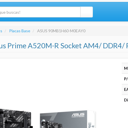
s
Placas Base
ASUS 90MB1H60-M0EAY0
sus Prime A520M-R Socket AM4/ DDR4/ P
M
P/
E
Di