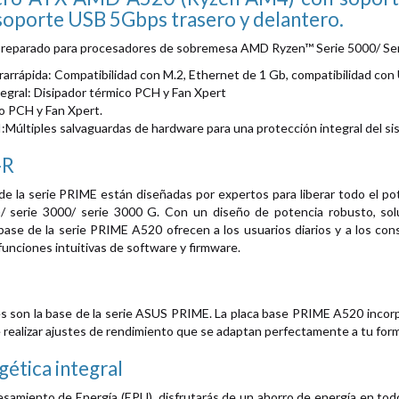
soporte USB 5Gbps trasero y delantero.
eparado para procesadores de sobremesa AMD Ryzen™ Serie 5000/ Serie
rarrápida: Compatibilidad con M.2, Ethernet de 1 Gb, compatibilidad con
tegral: Disipador térmico PCH y Fan Xpert
o PCH y Fan Xpert.
I:Múltiples salvaguardas de hardware para una protección integral del si
-R
e la serie PRIME están diseñadas por expertos para liberar todo el pot
 serie 3000/ serie 3000 G. Con un diseño de potencia robusto, solu
s base de la serie PRIME A520 ofrecen a los usuarios diarios y a los c
unciones intuitivas de software y firmware.
es son la base de la serie ASUS PRIME. La placa base PRIME A520 incorp
 realizar ajustes de rendimiento que se adaptan perfectamente a tu forma
gética integral
esamiento de Energía (EPU), disfrutarás de un ahorro de energía en to