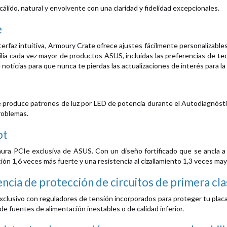
álido, natural y envolvente con una claridad y fidelidad excepcionales.
e
erfaz intuitiva, Armoury Crate ofrece ajustes fácilmente personalizable
ilia cada vez mayor de productos ASUS, incluidas las preferencias de te
noticias para que nunca te pierdas las actualizaciones de interés para 
e produce patrones de luz por LED de potencia durante el Autodiagnóst
roblemas.
ot
nura PCIe exclusiva de ASUS. Con un diseño fortificado que se ancla a
ón 1,6 veces más fuerte y una resistencia al cizallamiento 1,3 veces ma
ncia de protección de circuitos de primera cl
exclusivo con reguladores de tensión incorporados para proteger tu pla
de fuentes de alimentación inestables o de calidad inferior.