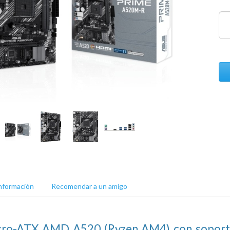
nformación
Recomendar a un amigo
icro-ATX AMD A520 (Ryzen AM4) con soporte