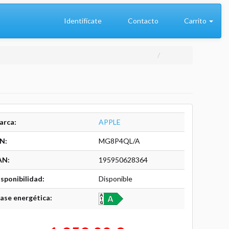
Identifícate
Contacto
Carrito
arca:
APPLE
N:
MG8P4QL/A
AN:
195950628364
sponibilidad:
Disponible
ase energética: