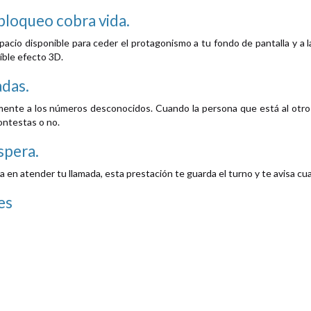
 bloqueo cobra vida.
pacio disponible para ceder el protagonismo a tu fondo de pantalla y a 
íble efecto 3D.
adas.
nte a los números desconocidos. Cuando la persona que está al otro la
ontestas o no.
spera.
a en atender tu llamada, esta prestación te guarda el turno y te avisa cu
es