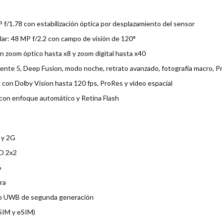
 f/1.78 con estabilización óptica por desplazamiento del sensor
lar: 48 MP f/2.2 con campo de visión de 120°
n zoom óptico hasta x8 y zoom digital hasta x40
ente 5, Deep Fusion, modo noche, retrato avanzado, fotografía macro,
 con Dolby Vision hasta 120 fps, ProRes y vídeo espacial
con enfoque automático y Retina Flash
 y 2G
MO 2x2
6
ra
ip UWB de segunda generación
SIM y eSIM)