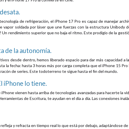
 desata.
tecnología de refrigeración, el iPhone 17 Pro es capaz de manejar arch
 vapor soldada por láser que une fuerzas con la estructura Unibody de 
o? Un rendimiento superior que no baja el ritmo. Este prodigio de la ges
ta de la autonomía.
sitivos desde dentro, hemos liberado espacio para dar más capacidad a l
ta la fecha: hasta 3 horas más por carga completa que el iPhone 15 Pro 
racón de series. Este todoterreno te sigue hasta el fin del mundo.
l iPhone lo tiene.
iPhone vienen hasta arriba de tecnologías avanzadas para hacerte la vida
 Herramientas de Escritura, te ayudan en el día a día. Las conexiones in
refleja y refracta en tiempo real lo que está por debajo, adaptándose de 