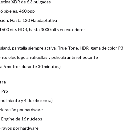
Retina XDR de 6.3 pulgadas
6 píxeles, 460 ppp
ación: Hasta 120 Hz adaptativa
o, 1600 nits HDR, hasta 3000 nits en exteriores
sland, pantalla siempre activa, True Tone, HDR, gama de color P3
to oleófugo antihuellas y película antirreflectante
ta 6 metros durante 30 minutos)
are
 Pro
ndimiento y 4 de eficiencia)
eleración por hardware
 Engine de 16 núcleos
e rayos por hardware