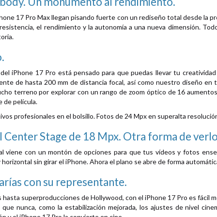
ibody.
Un monumento al rendimiento.
Phone 17 Pro Max llegan pisando fuerte con un rediseño total desde la p
resistencia, el rendimiento y la autonomía a una nueva dimensión. Todo
oria.
.
del iPhone 17 Pro está pensado para que puedas llevar tu creatividad 
lente de hasta 200 mm de distancia focal, así como nuestro diseño en 
cho terreno por explorar con un rango de zoom óptico de 16 aumentos.
 de película.
os profesionales en el bolsillo. Fotos de 24 Mpx en superalta resolució
l Center Stage de 18 Mpx.
Otra forma de verlo
al viene con un montón de opciones para que tus vídeos y fotos enseñ
 horizontal sin girar el iPhone. Ahora el plano se abre de forma automátic
arías con su representante.
asta superproducciones de Hollywood, con el iPhone 17 Pro es fácil m
 que nunca, como la estabilización mejorada, los ajustes de nivel cine
ón y el iPhone 17 Pro la convierte en cine.