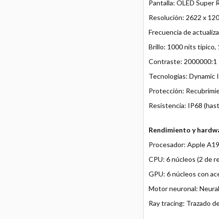
Pantalla: OLED Super 
Resolución: 2622 x 120
Frecuencia de actualiz
Brillo: 1000 nits típic
Contraste: 2000000:1
Tecnologías: Dynamic I
Protección: Recubrimien
Resistencia: IP68 (has
Rendimiento y hardw
Procesador: Apple A19
CPU: 6 núcleos (2 de re
GPU: 6 núcleos con ac
Motor neuronal: Neural
Ray tracing: Trazado d