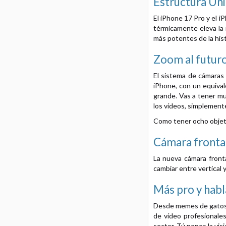
Estructura Un
El iPhone 17 Pro y el i
térmicamente eleva la 
más potentes de la hist
Zoom al futuro
El sistema de cámaras 
iPhone, con un equiva
grande. Vas a tener mu
los vídeos, simplemente
Como tener ocho objetiv
Cámara fronta
La nueva cámara front
cambiar entre vertical y
Más pro y habl
Desde memes de gatos h
de vídeo profesionales
sector. Tú pones la visi