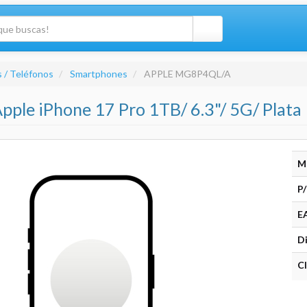
 / Teléfonos
Smartphones
APPLE MG8P4QL/A
ple iPhone 17 Pro 1TB/ 6.3"/ 5G/ Plata
M
P/
E
Di
Cl