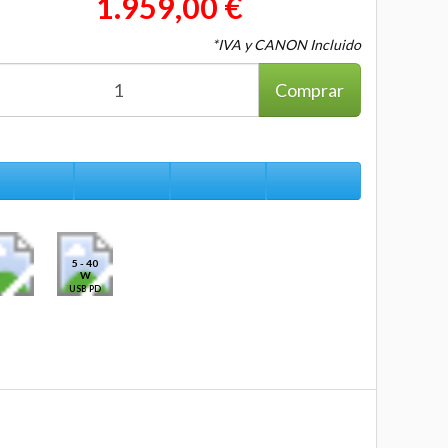
1.959,00 €
*IVA y CANON Incluido
Comprar
5 - 40
W
USB PD