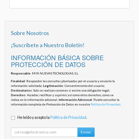
Sobre Nosotros
¡Suscríbete a Nuestro Boletín!
INFORMACIÓN BÁSICA SOBRE
PROTECCIÓN DE DATOS
Responsable
: MYA NUEVAS TECNOLOGIAS, S.L.
Finalidad
: Responder las consultas planteadas por el usuario y enviarle la
información solicitada;
Legitimación
: Consentimiento del usuario;
Destinatarios
: Solo se realizan cesiones si existe una obligación legal;
Derechos
: Acceder, rectificar y suprimir, así como otros derechos, como se
indica en la información adicional;
Información Adicional
: Puede consultar la
información completa de Protección de Datos en nuestra
Política de Privacidad
.
He leído y acepto la
Política de Privacidad
.
Enviar