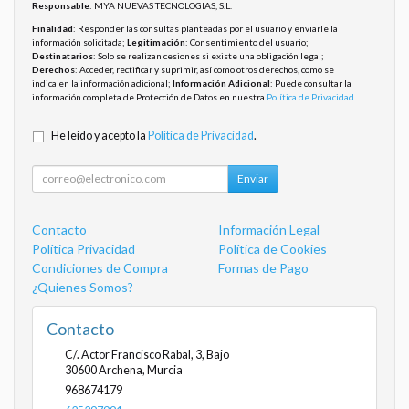
Responsable
: MYA NUEVAS TECNOLOGIAS, S.L.
Finalidad
: Responder las consultas planteadas por el usuario y enviarle la
información solicitada;
Legitimación
: Consentimiento del usuario;
Destinatarios
: Solo se realizan cesiones si existe una obligación legal;
Derechos
: Acceder, rectificar y suprimir, así como otros derechos, como se
indica en la información adicional;
Información Adicional
: Puede consultar la
información completa de Protección de Datos en nuestra
Política de Privacidad
.
He leído y acepto la
Política de Privacidad
.
Enviar
Contacto
Información Legal
Política Privacidad
Política de Cookies
Condiciones de Compra
Formas de Pago
¿Quienes Somos?
Contacto
C/. Actor Francisco Rabal, 3, Bajo
30600
Archena
,
Murcia
968674179