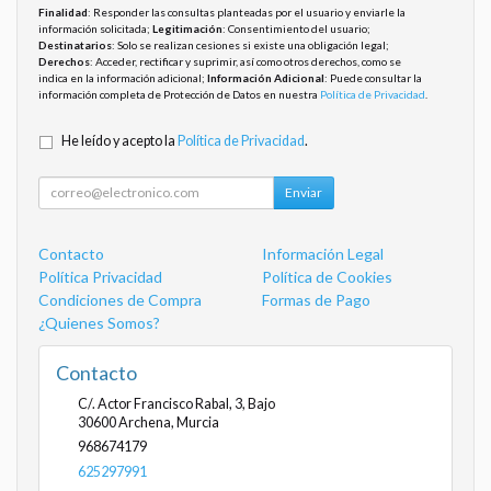
Finalidad
: Responder las consultas planteadas por el usuario y enviarle la
información solicitada;
Legitimación
: Consentimiento del usuario;
Destinatarios
: Solo se realizan cesiones si existe una obligación legal;
Derechos
: Acceder, rectificar y suprimir, así como otros derechos, como se
indica en la información adicional;
Información Adicional
: Puede consultar la
información completa de Protección de Datos en nuestra
Política de Privacidad
.
He leído y acepto la
Política de Privacidad
.
Enviar
Contacto
Información Legal
Política Privacidad
Política de Cookies
Condiciones de Compra
Formas de Pago
¿Quienes Somos?
Contacto
C/. Actor Francisco Rabal, 3, Bajo
30600
Archena
,
Murcia
968674179
625297991