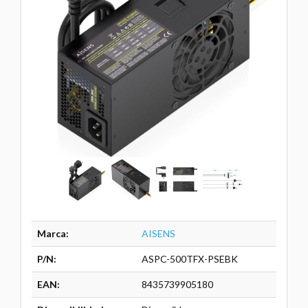
Marca:
AISENS
P/N:
ASPC-500TFX-PSEBK
EAN:
8435739905180