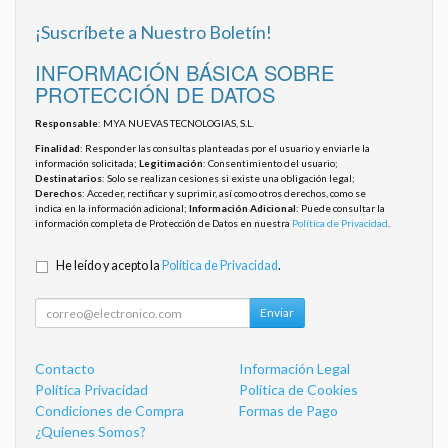
¡Suscríbete a Nuestro Boletín!
INFORMACIÓN BÁSICA SOBRE
PROTECCIÓN DE DATOS
Responsable
: MYA NUEVAS TECNOLOGIAS, S.L.
Finalidad
: Responder las consultas planteadas por el usuario y enviarle la
información solicitada;
Legitimación
: Consentimiento del usuario;
Destinatarios
: Solo se realizan cesiones si existe una obligación legal;
Derechos
: Acceder, rectificar y suprimir, así como otros derechos, como se
indica en la información adicional;
Información Adicional
: Puede consultar la
información completa de Protección de Datos en nuestra
Política de Privacidad
.
He leído y acepto la
Política de Privacidad
.
Enviar
Contacto
Información Legal
Política Privacidad
Política de Cookies
Condiciones de Compra
Formas de Pago
¿Quienes Somos?