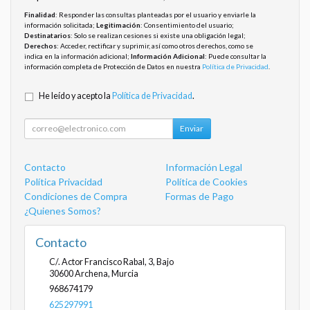
Finalidad
: Responder las consultas planteadas por el usuario y enviarle la
información solicitada;
Legitimación
: Consentimiento del usuario;
Destinatarios
: Solo se realizan cesiones si existe una obligación legal;
Derechos
: Acceder, rectificar y suprimir, así como otros derechos, como se
indica en la información adicional;
Información Adicional
: Puede consultar la
información completa de Protección de Datos en nuestra
Política de Privacidad
.
He leído y acepto la
Política de Privacidad
.
Enviar
Contacto
Información Legal
Política Privacidad
Política de Cookies
Condiciones de Compra
Formas de Pago
¿Quienes Somos?
Contacto
C/. Actor Francisco Rabal, 3, Bajo
30600
Archena
,
Murcia
968674179
625297991