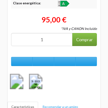
Clase energética:
95,00 €
*IVA y CANON Incluido
Comprar
5 - 22.5
W
USB PD
Características
Recomendar a un amigo