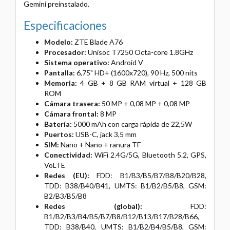
Gemini preinstalado.
Especificaciones
Modelo:
ZTE Blade A76
Procesador:
Unisoc T7250 Octa-core 1.8GHz
Sistema operativo:
Android V
Pantalla:
6,75" HD+ (1600x720), 90 Hz, 500 nits
Memoria:
4 GB + 8 GB RAM virtual + 128 GB
ROM
Cámara trasera:
50 MP + 0,08 MP + 0,08 MP
Cámara frontal:
8 MP
Batería:
5000 mAh con carga rápida de 22,5W
Puertos:
USB-C, jack 3,5 mm
SIM:
Nano + Nano + ranura TF
Conectividad:
WiFi 2.4G/5G, Bluetooth 5.2, GPS,
VoLTE
Redes (EU):
FDD: B1/B3/B5/B7/B8/B20/B28,
TDD: B38/B40/B41, UMTS: B1/B2/B5/B8, GSM:
B2/B3/B5/B8
Redes (global):
FDD:
B1/B2/B3/B4/B5/B7/B8/B12/B13/B17/B28/B66,
TDD: B38/B40, UMTS: B1/B2/B4/B5/B8, GSM: