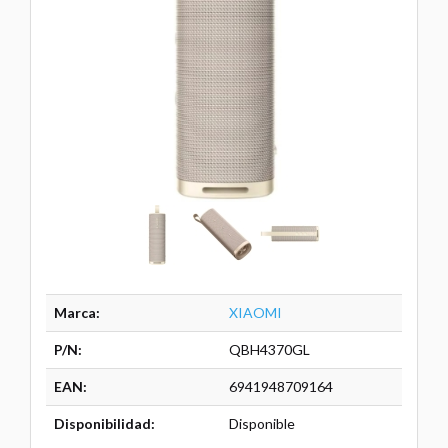
Marca:
XIAOMI
P/N:
QBH4370GL
EAN:
6941948709164
Disponibilidad:
Disponible