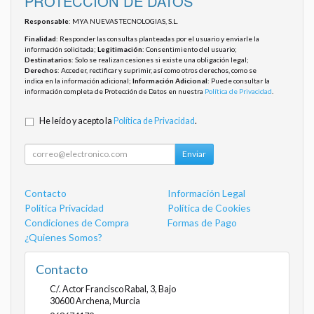
PROTECCIÓN DE DATOS
Responsable
: MYA NUEVAS TECNOLOGIAS, S.L.
Finalidad
: Responder las consultas planteadas por el usuario y enviarle la
información solicitada;
Legitimación
: Consentimiento del usuario;
Destinatarios
: Solo se realizan cesiones si existe una obligación legal;
Derechos
: Acceder, rectificar y suprimir, así como otros derechos, como se
indica en la información adicional;
Información Adicional
: Puede consultar la
información completa de Protección de Datos en nuestra
Política de Privacidad
.
He leído y acepto la
Política de Privacidad
.
Enviar
Contacto
Información Legal
Política Privacidad
Política de Cookies
Condiciones de Compra
Formas de Pago
¿Quienes Somos?
Contacto
C/. Actor Francisco Rabal, 3, Bajo
30600
Archena
,
Murcia