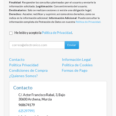
Finalidad
: Responder las consultas planteadas por el usuario y enviarle la
información solicitada;
Legitimación
: Consentimiento del usuario;
Destinatarios
: Solo se realizan cesiones si existe una obligación legal;
Derechos
: Acceder, rectificar y suprimir, así como otros derechos, como se
indica en la información adicional;
Información Adicional
: Puede consultar la
información completa de Protección de Datos en nuestra
Política de Privacidad
.
He leído y acepto la
Política de Privacidad
.
Enviar
Contacto
Información Legal
Política Privacidad
Política de Cookies
Condiciones de Compra
Formas de Pago
¿Quienes Somos?
Contacto
C/. Actor Francisco Rabal, 3, Bajo
30600
Archena
,
Murcia
968674179
625297991