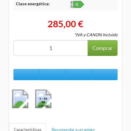
Clase energética:
285,00 €
*IVA y CANON Incluido
Comprar
5 - 44
W
USB PD
Características
Recomendar a un amigo