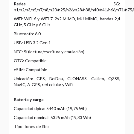
Redes 5G:
n1/n2/n3/n5/n7/n8/n20/n25/n26/n28/n38/n40/n41/n66/n71/n75
WiFi: WiFi 6 y WiFi 7, 2x2 MIMO, MU-MIMO, bandas 2,4
GHz, 5 GHz y 6 GHz
Bluetooth: 6.0
USB: USB 3.2 Gen 1
NFC: Sí (lectura/escritura y emulación)
OTG: Compatible
eSIM: Compatible
Ubicación: GPS, BeiDou, GLONASS, Galileo, QZSS,
NavIC, A-GPS, red celular y WiFi
Batería y carga
Capacidad típica: 5440 mAh (19,75 Wh)
Capacidad nominal: 5325 mAh (19,33 Wh)
Tipo: Iones de litio