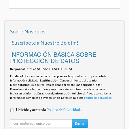
Sobre Nosotros
¡Suscríbete a Nuestro Boletín!
INFORMACIÓN BÁSICA SOBRE
PROTECCIÓN DE DATOS
Responsable
: MYA NUEVAS TECNOLOGIAS, S.L.
Finalidad
: Responder las consultas planteadas por el usuario y enviarle la
información solicitada;
Legitimación
: Consentimiento del usuario;
Destinatarios
: Solo se realizan cesiones si existe una obligación legal;
Derechos
: Acceder, rectificar y suprimir, así como otros derechos, como se
indica en la información adicional;
Información Adicional
: Puede consultar la
información completa de Protección de Datos en nuestra
Política de Privacidad
.
He leído y acepto la
Política de Privacidad
.
Enviar