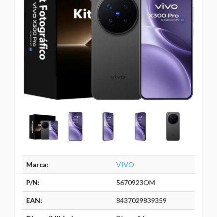
Marca:
VIVO
P/N:
5670923OM
EAN:
8437029839359