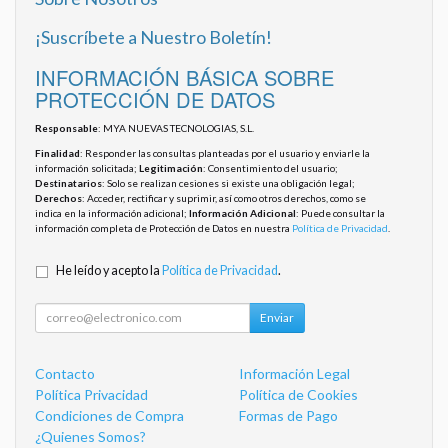
¡Suscríbete a Nuestro Boletín!
INFORMACIÓN BÁSICA SOBRE
PROTECCIÓN DE DATOS
Responsable
: MYA NUEVAS TECNOLOGIAS, S.L.
Finalidad
: Responder las consultas planteadas por el usuario y enviarle la
información solicitada;
Legitimación
: Consentimiento del usuario;
Destinatarios
: Solo se realizan cesiones si existe una obligación legal;
Derechos
: Acceder, rectificar y suprimir, así como otros derechos, como se
indica en la información adicional;
Información Adicional
: Puede consultar la
información completa de Protección de Datos en nuestra
Política de Privacidad
.
He leído y acepto la
Política de Privacidad
.
Enviar
Contacto
Información Legal
Política Privacidad
Política de Cookies
Condiciones de Compra
Formas de Pago
¿Quienes Somos?